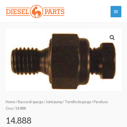
Vai
Menu
al
contenuto
princi
Home
/
Raccordi spurgo / Joint pump / Tornillo de purga / Parafuso
Oco
/ 14.888
14.888