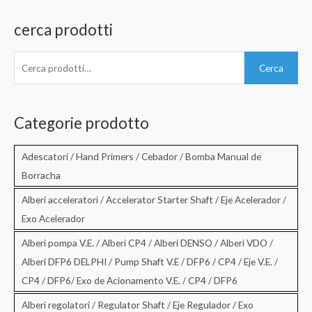
cerca prodotti
C
Cerca
e
r
c
Categorie prodotto
a
:
Adescatori / Hand Primers / Cebador / Bomba Manual de
Borracha
Alberi acceleratori / Accelerator Starter Shaft / Eje Acelerador /
Exo Acelerador
Alberi pompa V.E. / Alberi CP4 / Alberi DENSO / Alberi VDO /
Alberi DFP6 DELPHI / Pump Shaft V.E / DFP6 / CP4 / Eje V.E. /
CP4 / DFP6/ Exo de Acionamento V.E. / CP4 / DFP6
Alberi regolatori / Regulator Shaft / Eje Regulador / Exo