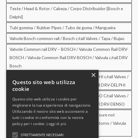
Teste / Head & Rotor / Cabeza / Corpo Distribuidor [Bosch e
Delphi]
Tubi gomma / Rubber Pipes / Tubo de goma / Mangueira
Valvole Bosch common rail / Bosch c/rail Valves / Tapa / Bujao
Valvole Common rail DRV – BOSCH / Valvula Common Rail DRV-
BOSCH / Valvula Common Rail DRV-BOSCH / Valvula c/rail DRV
Bosch
×
Valvole Common rail DRV – DELPHI / DRV-DELPHI c/rail Valves /
Questo sito web utilizza
Valvula Common Rail DRV-DELPHI / Valvula c/rail DRV-DELPHI
cookie
Valvole Common rail DRV – DENSO / DRV-DENSO C/rail Valves /
Questo sito web utilizza i cookie per
Valvula Common Rail DRV-DENSO / Valvula c/rail DRV-DENSO
migliorare la tua esperienza di navigazione.
Utilizzando il nostro sito web acconsenti a
Valvole di sovrapressione e di non ritorno / Pressure not
tutti i cookie in conformità con la nostra
retourn Valves / Valvula de sobrepresion y no retorno / Valvula
policy per i cookie.
Leggi di più
de pressao e no retorno
STRETTAMENTE NECESSARI