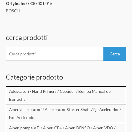
Originale:
0.330.001.015
BOSCH
cerca prodotti
C
Cerca
e
r
c
Categorie prodotto
a
:
Adescatori / Hand Primers / Cebador / Bomba Manual de
Borracha
Alberi acceleratori / Accelerator Starter Shaft / Eje Acelerador /
Exo Acelerador
Alberi pompa V.E. / Alberi CP4 / Alberi DENSO / Alberi VDO /