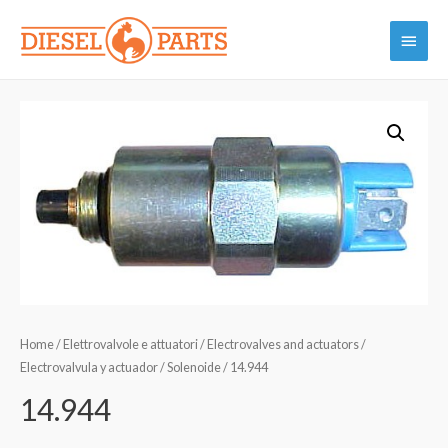
Vai
Menu
al
contenuto
princi
Home
/
Elettrovalvole e attuatori / Electrovalves and actuators /
Electrovalvula y actuador / Solenoide
/ 14.944
14.944