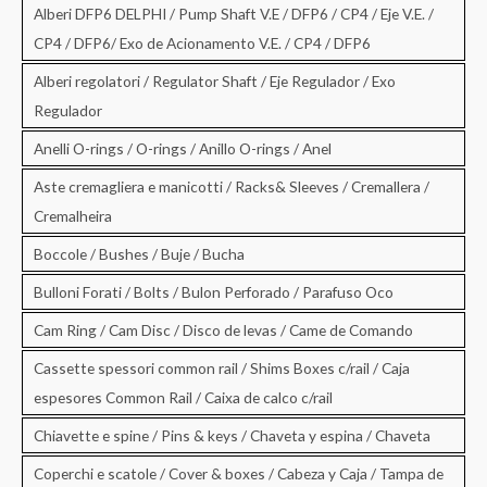
Alberi DFP6 DELPHI / Pump Shaft V.E / DFP6 / CP4 / Eje V.E. /
CP4 / DFP6/ Exo de Acionamento V.E. / CP4 / DFP6
Alberi regolatori / Regulator Shaft / Eje Regulador / Exo
Regulador
Anelli O-rings / O-rings / Anillo O-rings / Anel
Aste cremagliera e manicotti / Racks& Sleeves / Cremallera /
Cremalheira
Boccole / Bushes / Buje / Bucha
Bulloni Forati / Bolts / Bulon Perforado / Parafuso Oco
Cam Ring / Cam Disc / Disco de levas / Came de Comando
Cassette spessori common rail / Shims Boxes c/rail / Caja
espesores Common Rail / Caixa de calco c/rail
Chiavette e spine / Pins & keys / Chaveta y espina / Chaveta
Coperchi e scatole / Cover & boxes / Cabeza y Caja / Tampa de