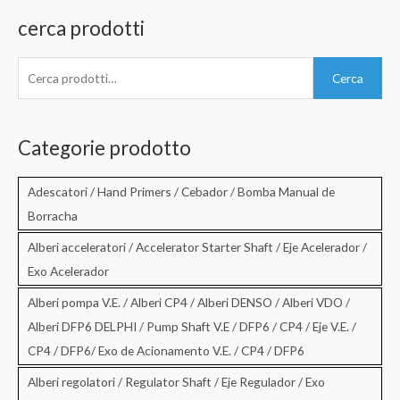
cerca prodotti
C
Cerca
e
r
c
Categorie prodotto
a
:
Adescatori / Hand Primers / Cebador / Bomba Manual de
Borracha
Alberi acceleratori / Accelerator Starter Shaft / Eje Acelerador /
Exo Acelerador
Alberi pompa V.E. / Alberi CP4 / Alberi DENSO / Alberi VDO /
Alberi DFP6 DELPHI / Pump Shaft V.E / DFP6 / CP4 / Eje V.E. /
CP4 / DFP6/ Exo de Acionamento V.E. / CP4 / DFP6
Alberi regolatori / Regulator Shaft / Eje Regulador / Exo