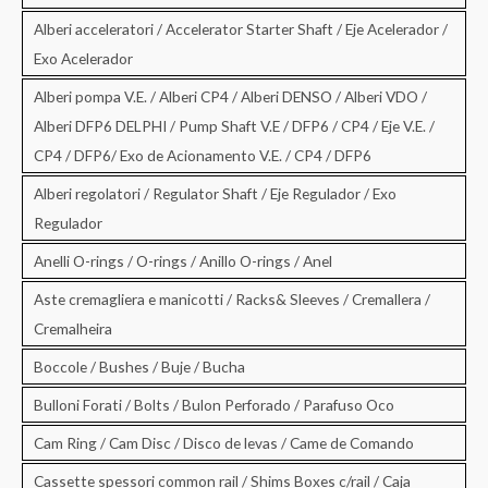
Alberi acceleratori / Accelerator Starter Shaft / Eje Acelerador /
Exo Acelerador
Alberi pompa V.E. / Alberi CP4 / Alberi DENSO / Alberi VDO /
Alberi DFP6 DELPHI / Pump Shaft V.E / DFP6 / CP4 / Eje V.E. /
CP4 / DFP6/ Exo de Acionamento V.E. / CP4 / DFP6
Alberi regolatori / Regulator Shaft / Eje Regulador / Exo
Regulador
Anelli O-rings / O-rings / Anillo O-rings / Anel
Aste cremagliera e manicotti / Racks& Sleeves / Cremallera /
Cremalheira
Boccole / Bushes / Buje / Bucha
Bulloni Forati / Bolts / Bulon Perforado / Parafuso Oco
Cam Ring / Cam Disc / Disco de levas / Came de Comando
Cassette spessori common rail / Shims Boxes c/rail / Caja