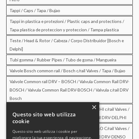
Tappi / Caps / Tapa / Bujao
Tappi in plastica e protezioni / Plastic caps and protections /
Tapa plastica de proteccion y proteccion / Tampa plastica
Teste / Head & Rotor / Cabeza / Corpo Distribuidor [Bosch e
Delphi]
Tubi gomma / Rubber Pipes / Tubo de goma / Mangueira
Valvole Bosch common rail / Bosch c/rail Valves / Tapa / Bujao
Valvole Common rail DRV – BOSCH / Valvula Common Rail DRV-
BOSCH / Valvula Common Rail DRV-BOSCH / Valvula c/rail DRV
Bosch
×
Valvole Common rail DRV – DELPHI / DRV-DELPHI c/rail Valves /
Questo sito web utilizza
Valvula Common Rail DRV-DELPHI / Valvula c/rail DRV-DELPHI
cookie
Valvole Common rail DRV – DENSO / DRV-DENSO C/rail Valves /
Questo sito web utilizza i cookie per
Valvula Common Rail DRV-DENSO / Valvula c/rail DRV-DENSO
migliorare la tua esperienza di navigazione.