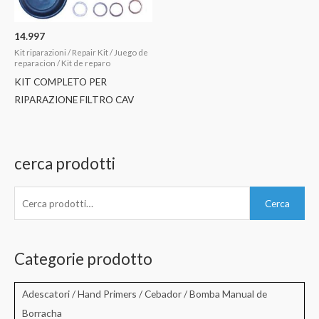
14.997
Kit riparazioni / Repair Kit / Juego de
reparacion / Kit de reparo
KIT COMPLETO PER
RIPARAZIONE FILTRO CAV
cerca prodotti
C
Cerca
e
r
c
Categorie prodotto
a
:
Adescatori / Hand Primers / Cebador / Bomba Manual de
Borracha