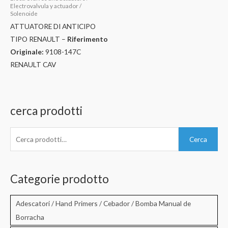
Electrovalvula y actuador /
Solenoide
ATTUATORE DI ANTICIPO
TIPO RENAULT –
Riferimento
Originale:
9108-147C
RENAULT CAV
cerca prodotti
C
Cerca
e
r
c
Categorie prodotto
a
:
Adescatori / Hand Primers / Cebador / Bomba Manual de
Borracha