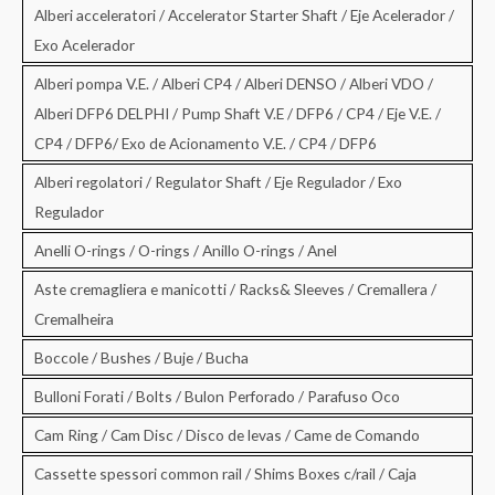
Alberi acceleratori / Accelerator Starter Shaft / Eje Acelerador /
Exo Acelerador
Alberi pompa V.E. / Alberi CP4 / Alberi DENSO / Alberi VDO /
Alberi DFP6 DELPHI / Pump Shaft V.E / DFP6 / CP4 / Eje V.E. /
CP4 / DFP6/ Exo de Acionamento V.E. / CP4 / DFP6
Alberi regolatori / Regulator Shaft / Eje Regulador / Exo
Regulador
Anelli O-rings / O-rings / Anillo O-rings / Anel
Aste cremagliera e manicotti / Racks& Sleeves / Cremallera /
Cremalheira
Boccole / Bushes / Buje / Bucha
Bulloni Forati / Bolts / Bulon Perforado / Parafuso Oco
Cam Ring / Cam Disc / Disco de levas / Came de Comando
Cassette spessori common rail / Shims Boxes c/rail / Caja