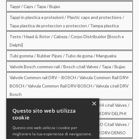
Tappi / Caps / Tapa / Bujao
Tappi in plastica e protezioni / Plastic caps and protections /
Tapa plastica de proteccion y proteccion / Tampa plastica
Teste / Head & Rotor / Cabeza / Corpo Distribuidor [Bosch e
Delphi]
Tubi gomma / Rubber Pipes / Tubo de goma / Mangueira
Valvole Bosch common rail / Bosch c/rail Valves / Tapa / Bujao
Valvole Common rail DRV – BOSCH / Valvula Common Rail DRV-
BOSCH / Valvula Common Rail DRV-BOSCH / Valvula c/rail DRV
Bosch
×
Valvole Common rail DRV – DELPHI / DRV-DELPHI c/rail Valves /
Questo sito web utilizza
Valvula Common Rail DRV-DELPHI / Valvula c/rail DRV-DELPHI
cookie
Valvole Common rail DRV – DENSO / DRV-DENSO C/rail Valves /
Questo sito web utilizza i cookie per
Valvula Common Rail DRV-DENSO / Valvula c/rail DRV-DENSO
migliorare la tua esperienza di navigazione.