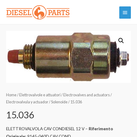
Vai
Menu
al
contenuto
princi
Home
/
Elettrovalvole e attuatori / Electrovalves and actuators /
Electrovalvula y actuador / Solenoide
/ 15.036
15.036
ELETTROVALVOLA CAV CONDIESEL 12 V –
Riferimento
Originale:
9145-040D CAV COND.