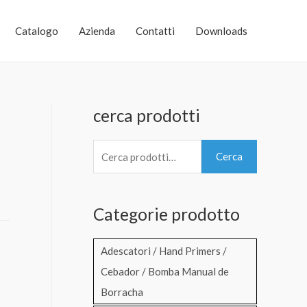
Catalogo
Azienda
Contatti
Downloads
cerca prodotti
C
Cerca
e
r
Categorie prodotto
c
a
Adescatori / Hand Primers /
:
Cebador / Bomba Manual de
Borracha