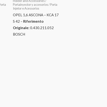
Holder and Accessories /
Porta
Portainyector y accesorios / Porta
Injetor e Acessorios
OPEL 1,6 ASCONA – KCA 17
S 42 –
Riferimento
Originale:
0.430.211.052
BOSCH