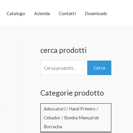
Catalogo
Azienda
Contatti
Downloads
cerca prodotti
C
Cerca
e
r
Categorie prodotto
c
a
Adescatori / Hand Primers /
:
Cebador / Bomba Manual de
Borracha