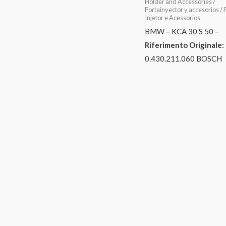
Holder and Accessories /
Portainyector y accesorios / 
Injetor e Acessorios
BMW – KCA 30 S 50 –
Riferimento Originale:
0.430.211.060 BOSCH