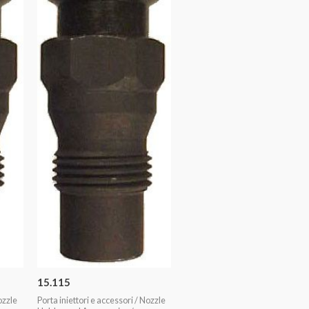
15.115
ozzle
Porta iniettori e accessori / Nozzle