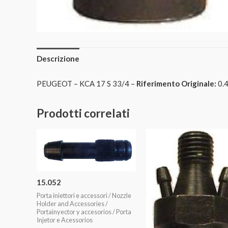
Descrizione
PEUGEOT – KCA 17 S 33/4 –
Riferimento Originale:
0.
Prodotti correlati
15.052
Porta iniettori e accessori / Nozzle
Holder and Accessories /
Portainyector y accesorios / Porta
Injetor e Acessorios