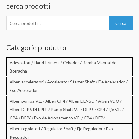
cerca prodotti
C
Cerca
e
r
c
Categorie prodotto
a
:
Adescatori / Hand Primers / Cebador / Bomba Manual de
Borracha
Alberi acceleratori / Accelerator Starter Shaft / Eje Acelerador /
Exo Acelerador
Alberi pompa V.E. / Alberi CP4 / Alberi DENSO / Alberi VDO /
Alberi DFP6 DELPHI / Pump Shaft V.E / DFP6 / CP4 / Eje V.E. /
CP4 / DFP6/ Exo de Acionamento V.E. / CP4 / DFP6
Alberi regolatori / Regulator Shaft / Eje Regulador / Exo
Regulador