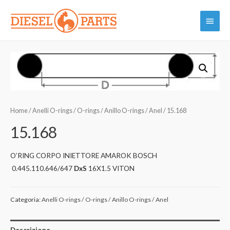
Vai
Menu
al
contenuto
princi
Home
/
Anelli O-rings / O-rings / Anillo O-rings / Anel
/ 15.168
15.168
O’RING CORPO INIETTORE AMAROK BOSCH
0.445.110.646/647
DxS
16X1.5 VITON
Categoria:
Anelli O-rings / O-rings / Anillo O-rings / Anel
Descrizione