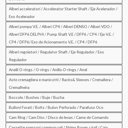
Alberi acceleratori / Accelerator Starter Shaft / Eje Acelerador /
Exo Acelerador
Alberi pompa V.E. / Alberi CP4 / Alberi DENSO / Alberi VDO /
Alberi DFP6 DELPHI / Pump Shaft V.E / DFP6 / CP4 / Eje V.E. /
CP4 / DFP6/ Exo de Acionamento V.E. / CP4 / DFP6
Alberi regolatori / Regulator Shaft / Eje Regulador / Exo
Regulador
Anelli O-rings / O-rings / Anillo O-rings / Anel
Aste cremagliera e manicotti / Racks& Sleeves / Cremallera /
Cremalheira
Boccole / Bushes / Buje / Bucha
Bulloni Forati / Bolts / Bulon Perforado / Parafuso Oco
Cam Ring / Cam Disc / Disco de levas / Came de Comando
Cassette spessori common rail / Shims Boxes c/rail / Caja