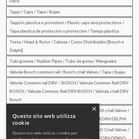
Filtro
Tappi / Caps / Tapa / Bujao
Tappi in plastica e protezioni / Plastic caps and protections /
Tapa plastica de proteccion y proteccion / Tampa plastica
Teste / Head & Rotor / Cabeza / Corpo Distribuidor [Bosch e
Delphi]
Tubi gomma / Rubber Pipes / Tubo de goma / Mangueira
Valvole Bosch common rail / Bosch c/rail Valves / Tapa / Bujao
Valvole Common rail DRV – BOSCH / Valvula Common Rail DRV-
BOSCH / Valvula Common Rail DRV-BOSCH / Valvula c/rail DRV
Bosch
×
Valvole Common rail DRV – DELPHI / DRV-DELPHI c/rail Valves /
Questo sito web utilizza
Valvula Common Rail DRV-DELPHI / Valvula c/rail DRV-DELPHI
cookie
Valvole Common rail DRV – DENSO / DRV-DENSO C/rail Valves /
Questo sito web utilizza i cookie per
Valvula Common Rail DRV-DENSO / Valvula c/rail DRV-DENSO