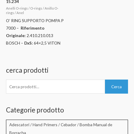
15.234
Anelli O-rings / O-rings / Anillo O-
rings / Anel
O’ RING SUPPORTO POMPA P
7000 –
Riferimento
Originale:
2.410.210.013
BOSCH –
DxS:
64×2,5 VITON
cerca prodotti
C
Cerca
e
r
c
Categorie prodotto
a
:
Adescatori / Hand Primers / Cebador / Bomba Manual de
Borracha