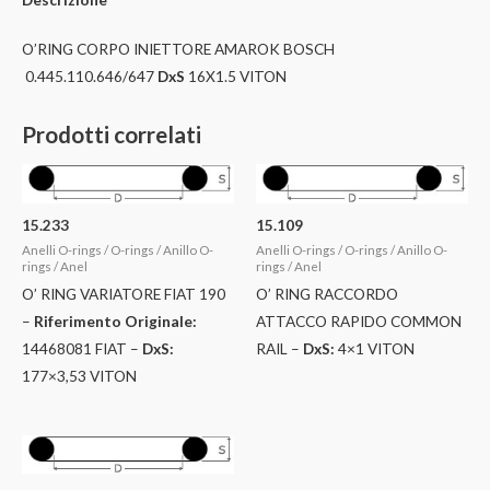
O’RING CORPO INIETTORE AMAROK BOSCH
0.445.110.646/647
DxS
16X1.5 VITON
Prodotti correlati
15.233
15.109
Anelli O-rings / O-rings / Anillo O-
Anelli O-rings / O-rings / Anillo O-
rings / Anel
rings / Anel
O’ RING VARIATORE FIAT 190
O’ RING RACCORDO
–
Riferimento Originale:
ATTACCO RAPIDO COMMON
14468081 FIAT –
DxS:
RAIL –
DxS:
4×1 VITON
177×3,53 VITON