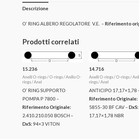
Descrizione
O’ RING ALBERO REGOLATORE V.E. –
Riferimento ori
Prodotti correlati
15.236
14.716
Anelli O-rings / O-rings / Anillo O-
Anelli O-rings / O-rings / Ani
rings / Anel
rings / Anel
O’ RING SUPPORTO
ANTICIPO 17,17×1,78 
POMPA P 7800 –
Riferimento Originale:
Riferimento Originale:
5855-30 BF CAV –
DxS:
2.410.210.050 BOSCH –
17,17×1,78 NBR
DxS:
94×3 VITON