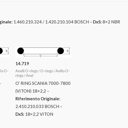
ginale:
1.460.210.324 / 1.420.210.104 BOSCH –
DxS:
8×2 NBR
14.719
llo O-
Anelli O-rings / O-rings / Anillo O-
rings / Anel
–
O’ RING SCANIA 7000-7800
(VITON) 18×2,2 –
Riferimento Originale:
2.410.210.033 BOSCH –
DxS:
18×2,2 VITON