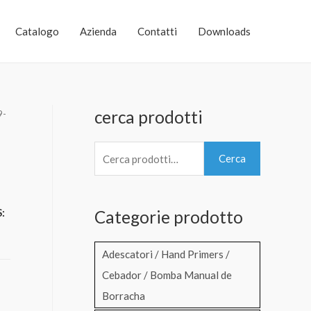
Catalogo
Azienda
Contatti
Downloads
cerca prodotti
9-
C
Cerca
e
r
:
Categorie prodotto
c
a
Adescatori / Hand Primers /
:
Cebador / Bomba Manual de
Borracha