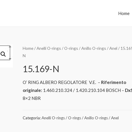
Home
Home
/
Anelli O-rings / O-rings / Anillo O-rings / Anel
/ 15.16
N
15.169-N
O’ RING ALBERO REGOLATORE V.E. –
Riferimento
originale:
1.460.210.324 / 1.420.210.104 BOSCH –
DxS
8×2 NBR
Categoria:
Anelli O-rings / O-rings / Anillo O-rings / Anel