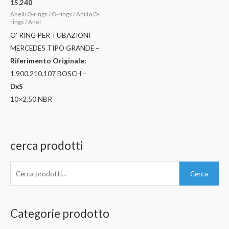
15.240
Anelli O-rings / O-rings / Anillo O-
rings / Anel
O’ RING PER TUBAZIONI
MERCEDES TIPO GRANDE –
Riferimento Originale:
1.900.210.107 BOSCH –
DxS
10×2,50 NBR
cerca prodotti
C
Cerca
e
r
c
Categorie prodotto
a