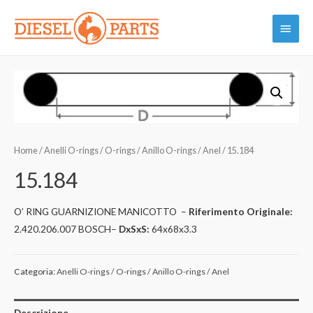
Vai
Menu
al
contenuto
princi
Home
/
Anelli O-rings / O-rings / Anillo O-rings / Anel
/ 15.184
15.184
O’ RING GUARNIZIONE MANICOTTO –
Riferimento Originale:
2.420.206.007 BOSCH–
DxSxS:
64x68x3.3
Categoria:
Anelli O-rings / O-rings / Anillo O-rings / Anel
Descrizione