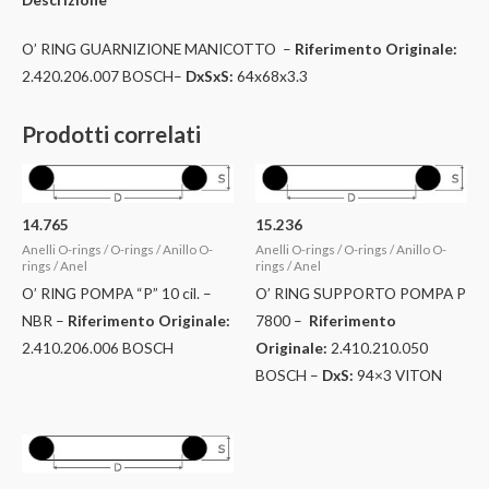
O’ RING GUARNIZIONE MANICOTTO –
Riferimento Originale:
2.420.206.007 BOSCH–
DxSxS:
64x68x3.3
Prodotti correlati
14.765
15.236
Anelli O-rings / O-rings / Anillo O-
Anelli O-rings / O-rings / Anillo O-
rings / Anel
rings / Anel
O’ RING POMPA “P” 10 cil. –
O’ RING SUPPORTO POMPA P
NBR –
Riferimento Originale:
7800 –
Riferimento
2.410.206.006 BOSCH
Originale:
2.410.210.050
BOSCH –
DxS:
94×3 VITON