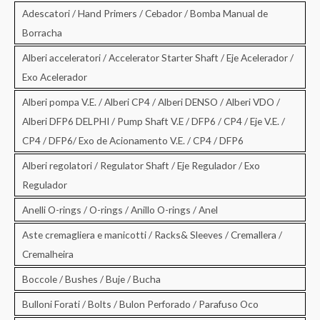
:
Adescatori / Hand Primers / Cebador / Bomba Manual de
Borracha
Alberi acceleratori / Accelerator Starter Shaft / Eje Acelerador /
Exo Acelerador
Alberi pompa V.E. / Alberi CP4 / Alberi DENSO / Alberi VDO /
Alberi DFP6 DELPHI / Pump Shaft V.E / DFP6 / CP4 / Eje V.E. /
CP4 / DFP6/ Exo de Acionamento V.E. / CP4 / DFP6
Alberi regolatori / Regulator Shaft / Eje Regulador / Exo
Regulador
Anelli O-rings / O-rings / Anillo O-rings / Anel
Aste cremagliera e manicotti / Racks& Sleeves / Cremallera /
Cremalheira
Boccole / Bushes / Buje / Bucha
Bulloni Forati / Bolts / Bulon Perforado / Parafuso Oco