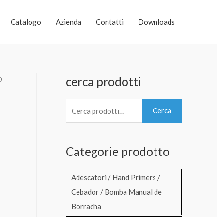
Catalogo
Azienda
Contatti
Downloads
cerca prodotti
0
C
Cerca
e
–
r
Categorie prodotto
c
a
Adescatori / Hand Primers /
:
Cebador / Bomba Manual de
Borracha