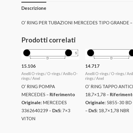
Descrizione
O’ RING PER TUBAZIONI MERCEDES TIPO GRANDE 
Prodotti correlati
15.106
14.717
Anelli O-rings / O-rings / Anillo O-
Anelli O-rings / O-rings / Ani
rings / Anel
rings / Anel
O’ RING POMPA
O’ RING TAPPO ANTIC
MERCEDES –
Riferimento
18,7×1,78 –
Riferiment
Originale:
MERCEDES
Originale:
5855-30 BD
3362640239 –
DxS:
7×3
–
DxS:
18,7×1,78 NBR
VITON