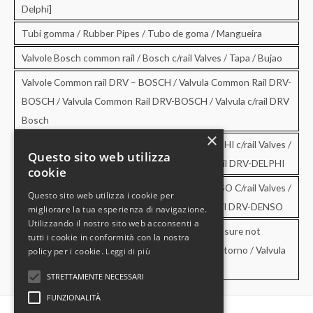
Delphi]
Tubi gomma / Rubber Pipes / Tubo de goma / Mangueira
Valvole Bosch common rail / Bosch c/rail Valves / Tapa / Bujao
Valvole Common rail DRV – BOSCH / Valvula Common Rail DRV-
BOSCH / Valvula Common Rail DRV-BOSCH / Valvula c/rail DRV
Bosch
×
Valvole Common rail DRV – DELPHI / DRV-DELPHI c/rail Valves /
Questo sito web utilizza
Valvula Common Rail DRV-DELPHI / Valvula c/rail DRV-DELPHI
cookie
Valvole Common rail DRV – DENSO / DRV-DENSO C/rail Valves /
Questo sito web utilizza i cookie per
Valvula Common Rail DRV-DENSO / Valvula c/rail DRV-DENSO
migliorare la tua esperienza di navigazione.
Utilizzando il nostro sito web acconsenti a
Valvole di sovrapressione e di non ritorno / Pressure not
tutti i cookie in conformità con la nostra
retourn Valves / Valvula de sobrepresion y no retorno / Valvula
policy per i cookie.
Leggi di più
de pressao e no retorno
STRETTAMENTE NECESSARI
FUNZIONALITÀ