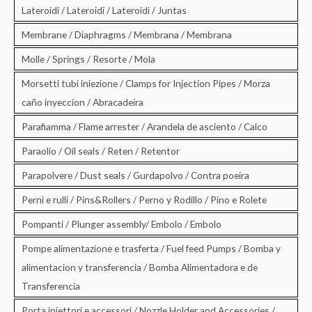
Lateroidi / Lateroidi / Lateroidi / Juntas
Membrane / Diaphragms / Membrana / Membrana
Molle / Springs / Resorte / Mola
Morsetti tubi iniezione / Clamps for Injection Pipes / Morza
caño inyeccion / Abracadeira
Parafiamma / Flame arrester / Arandela de asciento / Calco
Paraolio / Oil seals / Reten / Retentor
Parapolvere / Dust seals / Gurdapolvo / Contra poeira
Perni e rulli / Pins&Rollers / Perno y Rodillo / Pino e Rolete
Pompanti / Plunger assembly/ Embolo / Embolo
Pompe alimentazione e trasferta / Fuel feed Pumps / Bomba y
alimentacion y transferencia / Bomba Alimentadora e de
Transferencia
Porta iniettori e accessori / Nozzle Holder and Accessories /