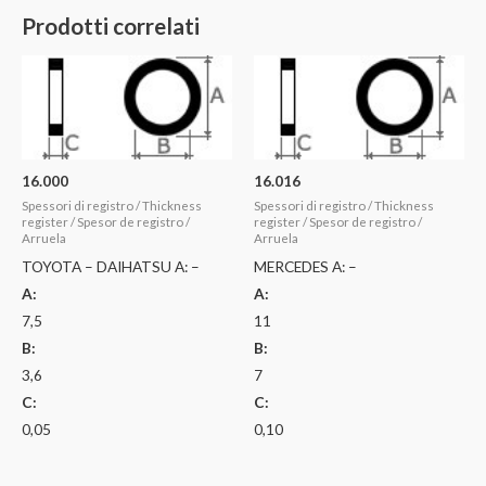
Prodotti correlati
16.000
16.016
Spessori di registro / Thickness
Spessori di registro / Thickness
register / Spesor de registro /
register / Spesor de registro /
Arruela
Arruela
TOYOTA – DAIHATSU A: –
MERCEDES A: –
A:
A:
7,5
11
B:
B:
3,6
7
C:
C:
0,05
0,10