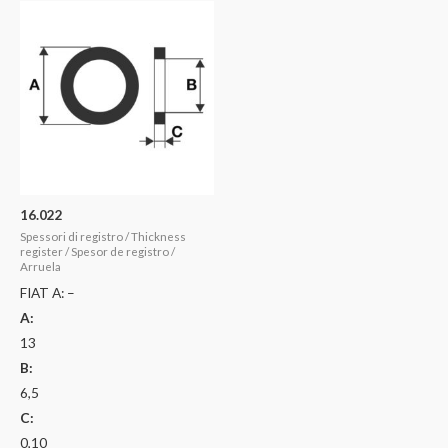
16.022
Spessori di registro / Thickness
register / Spesor de registro /
Arruela
FIAT A: –
A:
13
B:
6,5
C:
0,10