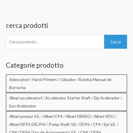
cerca prodotti
C
Cerca
e
r
c
Categorie prodotto
a
:
Adescatori / Hand Primers / Cebador / Bomba Manual de
Borracha
Alberi acceleratori / Accelerator Starter Shaft / Eje Acelerador /
Exo Acelerador
Alberi pompa V.E. / Alberi CP4 / Alberi DENSO / Alberi VDO /
Alberi DFP6 DELPHI / Pump Shaft V.E / DFP6 / CP4 / Eje V.E. /
CP4 / DFP6/ Exo de Acionamento V.E. / CP4 / DFP6