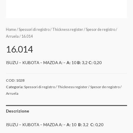
Home
/
Spessori di registro / Thickness register / Spesor de registro /
Arruela
/ 16.014
16.014
ISUZU – KUBOTA – MAZDA A: –
A:
10
B:
3,2
C:
0,20
COD:
1028
Categoria:
Spessori di registro / Thickness register / Spesor de registro /
Arruela
Descrizione
ISUZU – KUBOTA – MAZDA A: –
A:
10
B:
3,2
C:
0,20