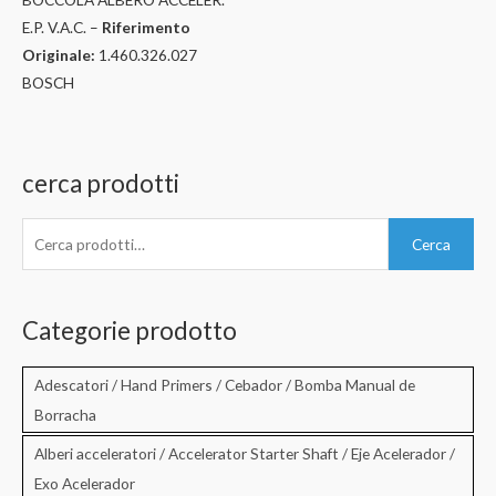
E.P. V.A.C. –
Riferimento
Originale:
1.460.326.027
BOSCH
cerca prodotti
C
Cerca
e
r
c
Categorie prodotto
a
:
Adescatori / Hand Primers / Cebador / Bomba Manual de
Borracha
Alberi acceleratori / Accelerator Starter Shaft / Eje Acelerador /
Exo Acelerador