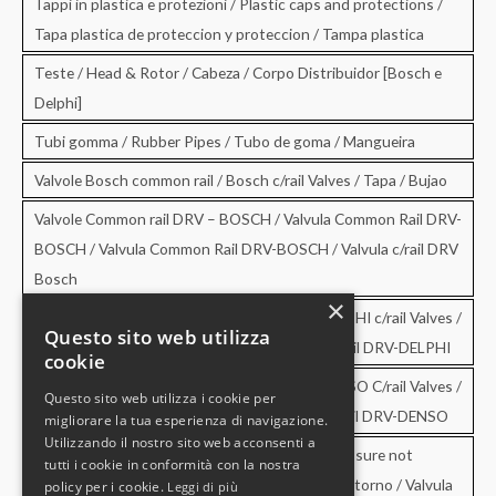
Tappi in plastica e protezioni / Plastic caps and protections /
Tapa plastica de proteccion y proteccion / Tampa plastica
Teste / Head & Rotor / Cabeza / Corpo Distribuidor [Bosch e
Delphi]
Tubi gomma / Rubber Pipes / Tubo de goma / Mangueira
Valvole Bosch common rail / Bosch c/rail Valves / Tapa / Bujao
Valvole Common rail DRV – BOSCH / Valvula Common Rail DRV-
BOSCH / Valvula Common Rail DRV-BOSCH / Valvula c/rail DRV
Bosch
×
Valvole Common rail DRV – DELPHI / DRV-DELPHI c/rail Valves /
Questo sito web utilizza
Valvula Common Rail DRV-DELPHI / Valvula c/rail DRV-DELPHI
cookie
Valvole Common rail DRV – DENSO / DRV-DENSO C/rail Valves /
Questo sito web utilizza i cookie per
Valvula Common Rail DRV-DENSO / Valvula c/rail DRV-DENSO
migliorare la tua esperienza di navigazione.
Utilizzando il nostro sito web acconsenti a
Valvole di sovrapressione e di non ritorno / Pressure not
tutti i cookie in conformità con la nostra
retourn Valves / Valvula de sobrepresion y no retorno / Valvula
policy per i cookie.
Leggi di più