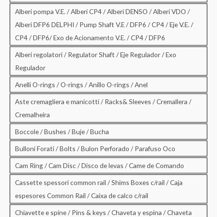
Alberi pompa V.E. / Alberi CP4 / Alberi DENSO / Alberi VDO /
Alberi DFP6 DELPHI / Pump Shaft V.E / DFP6 / CP4 / Eje V.E. /
CP4 / DFP6/ Exo de Acionamento V.E. / CP4 / DFP6
Alberi regolatori / Regulator Shaft / Eje Regulador / Exo
Regulador
Anelli O-rings / O-rings / Anillo O-rings / Anel
Aste cremagliera e manicotti / Racks& Sleeves / Cremallera /
Cremalheira
Boccole / Bushes / Buje / Bucha
Bulloni Forati / Bolts / Bulon Perforado / Parafuso Oco
Cam Ring / Cam Disc / Disco de levas / Came de Comando
Cassette spessori common rail / Shims Boxes c/rail / Caja
espesores Common Rail / Caixa de calco c/rail
Chiavette e spine / Pins & keys / Chaveta y espina / Chaveta