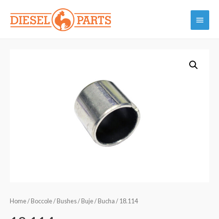
Vai
Menu
al
contenuto
princi
Home
/
Boccole / Bushes / Buje / Bucha
/ 18.114