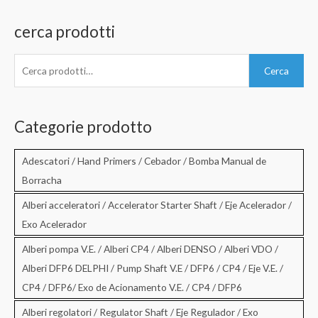
cerca prodotti
C
Cerca
e
r
c
Categorie prodotto
a
:
Adescatori / Hand Primers / Cebador / Bomba Manual de
Borracha
Alberi acceleratori / Accelerator Starter Shaft / Eje Acelerador /
Exo Acelerador
Alberi pompa V.E. / Alberi CP4 / Alberi DENSO / Alberi VDO /
Alberi DFP6 DELPHI / Pump Shaft V.E / DFP6 / CP4 / Eje V.E. /
CP4 / DFP6/ Exo de Acionamento V.E. / CP4 / DFP6
Alberi regolatori / Regulator Shaft / Eje Regulador / Exo