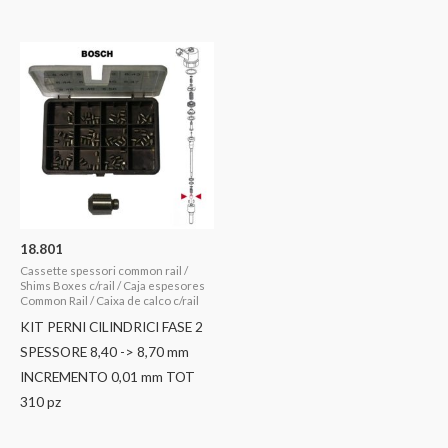
18.801
Cassette spessori common rail /
Shims Boxes c/rail / Caja espesores
Common Rail / Caixa de calco c/rail
KIT PERNI CILINDRICI FASE 2
SPESSORE 8,40 -> 8,70 mm
INCREMENTO 0,01 mm TOT
310 pz