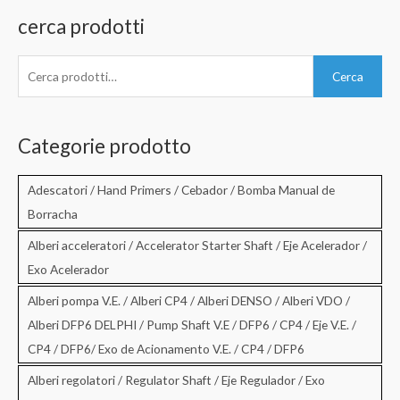
cerca prodotti
C
Cerca
e
r
c
Categorie prodotto
a
:
Adescatori / Hand Primers / Cebador / Bomba Manual de
Borracha
Alberi acceleratori / Accelerator Starter Shaft / Eje Acelerador /
Exo Acelerador
Alberi pompa V.E. / Alberi CP4 / Alberi DENSO / Alberi VDO /
Alberi DFP6 DELPHI / Pump Shaft V.E / DFP6 / CP4 / Eje V.E. /
CP4 / DFP6/ Exo de Acionamento V.E. / CP4 / DFP6
Alberi regolatori / Regulator Shaft / Eje Regulador / Exo