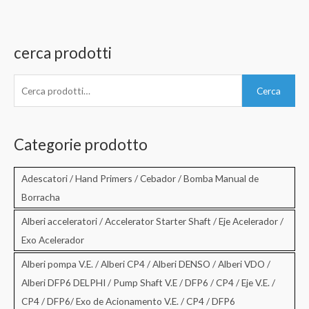
cerca prodotti
C
Cerca
e
r
c
Categorie prodotto
a
:
Adescatori / Hand Primers / Cebador / Bomba Manual de
Borracha
Alberi acceleratori / Accelerator Starter Shaft / Eje Acelerador /
Exo Acelerador
Alberi pompa V.E. / Alberi CP4 / Alberi DENSO / Alberi VDO /
Alberi DFP6 DELPHI / Pump Shaft V.E / DFP6 / CP4 / Eje V.E. /
CP4 / DFP6/ Exo de Acionamento V.E. / CP4 / DFP6