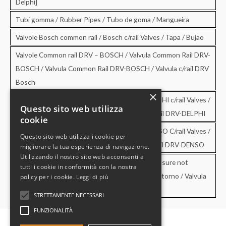
Delphi]
Tubi gomma / Rubber Pipes / Tubo de goma / Mangueira
Valvole Bosch common rail / Bosch c/rail Valves / Tapa / Bujao
Valvole Common rail DRV – BOSCH / Valvula Common Rail DRV-
BOSCH / Valvula Common Rail DRV-BOSCH / Valvula c/rail DRV
Bosch
×
Valvole Common rail DRV – DELPHI / DRV-DELPHI c/rail Valves /
Questo sito web utilizza
Valvula Common Rail DRV-DELPHI / Valvula c/rail DRV-DELPHI
cookie
Valvole Common rail DRV – DENSO / DRV-DENSO C/rail Valves /
Questo sito web utilizza i cookie per
Valvula Common Rail DRV-DENSO / Valvula c/rail DRV-DENSO
migliorare la tua esperienza di navigazione.
Utilizzando il nostro sito web acconsenti a
Valvole di sovrapressione e di non ritorno / Pressure not
tutti i cookie in conformità con la nostra
retourn Valves / Valvula de sobrepresion y no retorno / Valvula
policy per i cookie.
Leggi di più
de pressao e no retorno
STRETTAMENTE NECESSARI
FUNZIONALITÀ