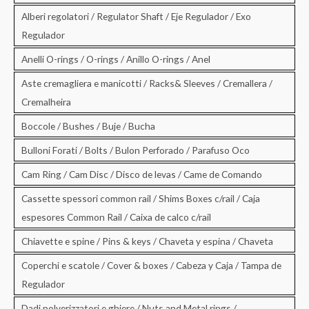
Alberi regolatori / Regulator Shaft / Eje Regulador / Exo
Regulador
Anelli O-rings / O-rings / Anillo O-rings / Anel
Aste cremagliera e manicotti / Racks& Sleeves / Cremallera /
Cremalheira
Boccole / Bushes / Buje / Bucha
Bulloni Forati / Bolts / Bulon Perforado / Parafuso Oco
Cam Ring / Cam Disc / Disco de levas / Came de Comando
Cassette spessori common rail / Shims Boxes c/rail / Caja
espesores Common Rail / Caixa de calco c/rail
Chiavette e spine / Pins & keys / Chaveta y espina / Chaveta
Coperchi e scatole / Cover & boxes / Cabeza y Caja / Tampa de
Regulador
Dadi polverizzatori e ghiere / Nuts and Metal rings /