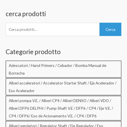
cerca prodotti
C
Cerca
e
r
c
Categorie prodotto
a
:
Adescatori / Hand Primers / Cebador / Bomba Manual de
Borracha
Alberi acceleratori / Accelerator Starter Shaft / Eje Acelerador /
Exo Acelerador
Alberi pompa V.E. / Alberi CP4 / Alberi DENSO / Alberi VDO /
Alberi DFP6 DELPHI / Pump Shaft V.E / DFP6 / CP4 / Eje V.E. /
CP4 / DFP6/ Exo de Acionamento V.E. / CP4 / DFP6
Alberi regolatori / Regulator Shaft / Eje Regulador / Exo