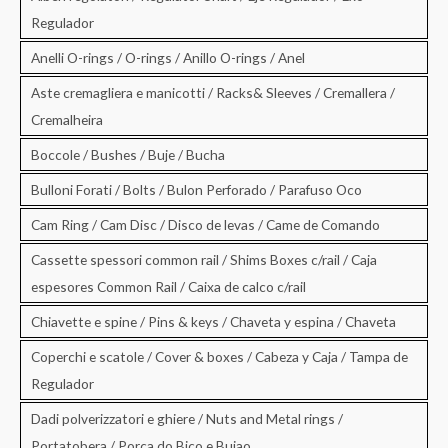
Regulador
Anelli O-rings / O-rings / Anillo O-rings / Anel
Aste cremagliera e manicotti / Racks& Sleeves / Cremallera /
Cremalheira
Boccole / Bushes / Buje / Bucha
Bulloni Forati / Bolts / Bulon Perforado / Parafuso Oco
Cam Ring / Cam Disc / Disco de levas / Came de Comando
Cassette spessori common rail / Shims Boxes c/rail / Caja
espesores Common Rail / Caixa de calco c/rail
Chiavette e spine / Pins & keys / Chaveta y espina / Chaveta
Coperchi e scatole / Cover & boxes / Cabeza y Caja / Tampa de
Regulador
Dadi polverizzatori e ghiere / Nuts and Metal rings /
Portatobera / Porca do Bico e Bujao