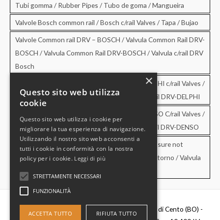
Tubi gomma / Rubber Pipes / Tubo de goma / Mangueira
Valvole Bosch common rail / Bosch c/rail Valves / Tapa / Bujao
Valvole Common rail DRV – BOSCH / Valvula Common Rail DRV-
BOSCH / Valvula Common Rail DRV-BOSCH / Valvula c/rail DRV
Bosch
×
Valvole Common rail DRV – DELPHI / DRV-DELPHI c/rail Valves /
Questo sito web utilizza
Valvula Common Rail DRV-DELPHI / Valvula c/rail DRV-DELPHI
cookie
Valvole Common rail DRV – DENSO / DRV-DENSO C/rail Valves /
Questo sito web utilizza i cookie per
Valvula Common Rail DRV-DENSO / Valvula c/rail DRV-DENSO
migliorare la tua esperienza di navigazione.
Utilizzando il nostro sito web acconsenti a
Valvole di sovrapressione e di non ritorno / Pressure not
tutti i cookie in conformità con la nostra
retourn Valves / Valvula de sobrepresion y no retorno / Valvula
policy per i cookie.
Leggi di più
de pressao e no retorno
STRETTAMENTE NECESSARI
FUNZIONALITÀ
Diesel Parts Srl - Via Del Fosso,2 40066 - Pieve di Cento (BO) -
ACCETTA TUTTO
RIFIUTA TUTTO