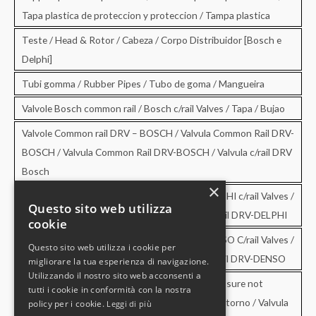
Tapa plastica de proteccion y proteccion / Tampa plastica
Teste / Head & Rotor / Cabeza / Corpo Distribuidor [Bosch e
Delphi]
Tubi gomma / Rubber Pipes / Tubo de goma / Mangueira
Valvole Bosch common rail / Bosch c/rail Valves / Tapa / Bujao
Valvole Common rail DRV – BOSCH / Valvula Common Rail DRV-
BOSCH / Valvula Common Rail DRV-BOSCH / Valvula c/rail DRV
Bosch
×
Valvole Common rail DRV – DELPHI / DRV-DELPHI c/rail Valves /
Questo sito web utilizza
Valvula Common Rail DRV-DELPHI / Valvula c/rail DRV-DELPHI
cookie
Valvole Common rail DRV – DENSO / DRV-DENSO C/rail Valves /
Questo sito web utilizza i cookie per
Valvula Common Rail DRV-DENSO / Valvula c/rail DRV-DENSO
migliorare la tua esperienza di navigazione.
Utilizzando il nostro sito web acconsenti a
Valvole di sovrapressione e di non ritorno / Pressure not
tutti i cookie in conformità con la nostra
retourn Valves / Valvula de sobrepresion y no retorno / Valvula
policy per i cookie.
Leggi di più