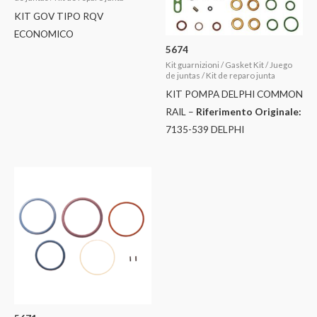
KIT GOV TIPO RQV
ECONOMICO
5674
Kit guarnizioni / Gasket Kit / Juego
de juntas / Kit de reparo junta
KIT POMPA DELPHI COMMON
RAIL –
Riferimento Originale:
7135-539 DELPHI