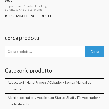
5671
Kit guarnizioni / Gasket Kit / Juego
de juntas / Kit de reparo junta
KIT SCANIA PDE 90 – PDE 311
cerca prodotti
C
Cerca
e
r
c
Categorie prodotto
a
:
Adescatori / Hand Primers / Cebador / Bomba Manual de
Borracha
Alberi acceleratori / Accelerator Starter Shaft / Eje Acelerador /
Exo Acelerador