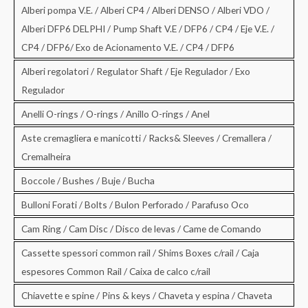
Alberi pompa V.E. / Alberi CP4 / Alberi DENSO / Alberi VDO /
Alberi DFP6 DELPHI / Pump Shaft V.E / DFP6 / CP4 / Eje V.E. /
CP4 / DFP6/ Exo de Acionamento V.E. / CP4 / DFP6
Alberi regolatori / Regulator Shaft / Eje Regulador / Exo
Regulador
Anelli O-rings / O-rings / Anillo O-rings / Anel
Aste cremagliera e manicotti / Racks& Sleeves / Cremallera /
Cremalheira
Boccole / Bushes / Buje / Bucha
Bulloni Forati / Bolts / Bulon Perforado / Parafuso Oco
Cam Ring / Cam Disc / Disco de levas / Came de Comando
Cassette spessori common rail / Shims Boxes c/rail / Caja
espesores Common Rail / Caixa de calco c/rail
Chiavette e spine / Pins & keys / Chaveta y espina / Chaveta