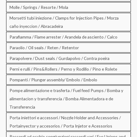
Molle / Springs / Resorte / Mola
Morsetti tubi iniezione / Clamps for Injection Pipes / Morza
caño inyeccion / Abracadeira
Parafiamma / Flame arrester / Arandela de asciento / Calco
Paraolio / Oil seals / Reten / Retentor
Parapolvere / Dust seals / Gurdapolvo / Contra poeira
Perni e rulli / Pins&Rollers / Perno y Rodillo / Pino e Rolete
Pompanti / Plunger assembly/ Embolo / Embolo
Pompe alimentazione e trasferta / Fuel feed Pumps / Bomba y
alimentacion y transferencia / Bomba Alimentadora e de
Transferencia
Porta iniettori e accessori / Nozzle Holder and Accessories /
Portainyector y accesorios / Porta Injetor e Acessorios
Raccordi ad occhio congiunzioni raccordi vari / Eye Unions and