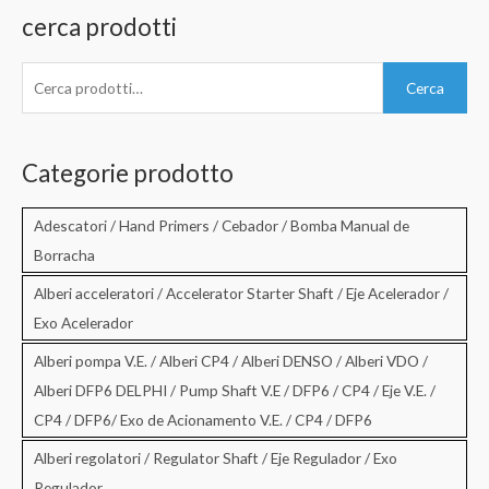
cerca prodotti
C
Cerca
e
r
c
Categorie prodotto
a
:
Adescatori / Hand Primers / Cebador / Bomba Manual de
Borracha
Alberi acceleratori / Accelerator Starter Shaft / Eje Acelerador /
Exo Acelerador
Alberi pompa V.E. / Alberi CP4 / Alberi DENSO / Alberi VDO /
Alberi DFP6 DELPHI / Pump Shaft V.E / DFP6 / CP4 / Eje V.E. /
CP4 / DFP6/ Exo de Acionamento V.E. / CP4 / DFP6
Alberi regolatori / Regulator Shaft / Eje Regulador / Exo
Regulador