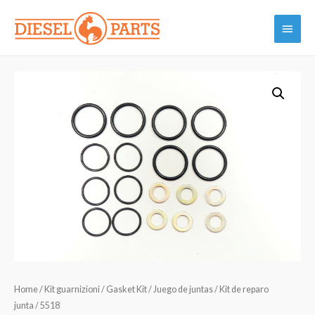
Vai
Menu
al
contenuto
princi
Home
/
Kit guarnizioni / Gasket Kit / Juego de juntas / Kit de reparo
junta
/ 5518