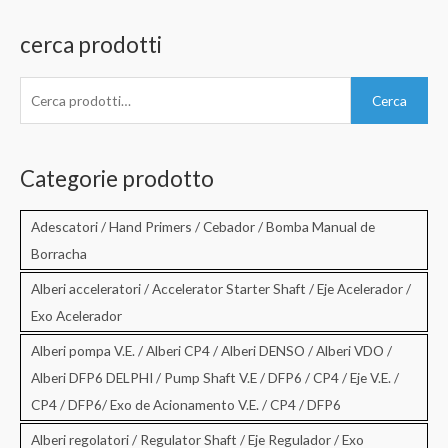
cerca prodotti
C
Cerca
e
r
c
Categorie prodotto
a
:
Adescatori / Hand Primers / Cebador / Bomba Manual de
Borracha
Alberi acceleratori / Accelerator Starter Shaft / Eje Acelerador /
Exo Acelerador
Alberi pompa V.E. / Alberi CP4 / Alberi DENSO / Alberi VDO /
Alberi DFP6 DELPHI / Pump Shaft V.E / DFP6 / CP4 / Eje V.E. /
CP4 / DFP6/ Exo de Acionamento V.E. / CP4 / DFP6
Alberi regolatori / Regulator Shaft / Eje Regulador / Exo