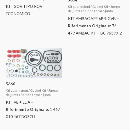
KIT GOV TIPO RQV
Kit guarnizioni / Gasket Kit / Juego
de juntas / Kit de reparo junta
ECONOMICO
KIT AMBAC APE 6BB-GVB –
Riferimento Originale:
76
479 AMBAC KT – BC 76399-2
5666
Kit guarnizioni / Gasket Kit / Juego
de juntas / Kit de reparo junta
KIT VE + LDA –
Riferimento Originale:
1 467
010 467 BOSCH