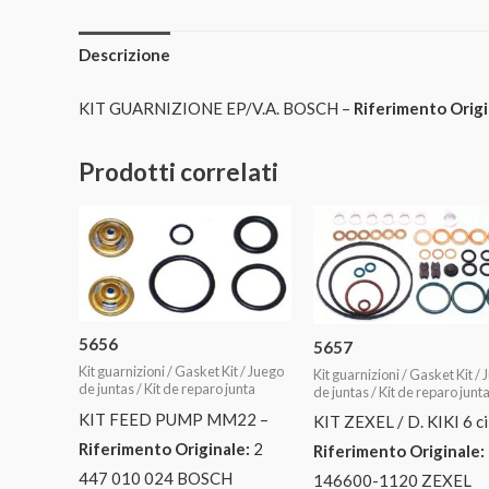
Descrizione
KIT GUARNIZIONE EP/V.A. BOSCH –
Riferimento Origi
Prodotti correlati
5656
5657
Kit guarnizioni / Gasket Kit / Juego
Kit guarnizioni / Gasket Kit /
de juntas / Kit de reparo junta
de juntas / Kit de reparo junt
KIT FEED PUMP MM22 –
KIT ZEXEL / D. KIKI 6 cil
Riferimento Originale:
2
Riferimento Originale:
447 010 024 BOSCH
146600-1120 ZEXEL