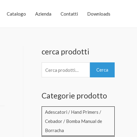
Catalogo
Azienda
Contatti
Downloads
cerca prodotti
C
Cerca
e
r
Categorie prodotto
c
a
Adescatori / Hand Primers /
:
Cebador / Bomba Manual de
e
Borracha