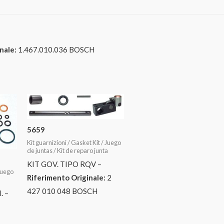
nale:
1.467.010.036 BOSCH
5659
Kit guarnizioni / Gasket Kit / Juego
de juntas / Kit de reparo junta
KIT GOV. TIPO RQV –
 Juego
Riferimento Originale:
2
a
427 010 048 BOSCH
. –