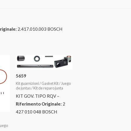
iginale:
2.417.010.003 BOSCH
5659
Kit guarnizioni / Gasket Kit / Juego
de juntas / Kit de reparo junta
KIT GOV. TIPO RQV –
Riferimento Originale:
2
427 010 048 BOSCH
 Juego
a