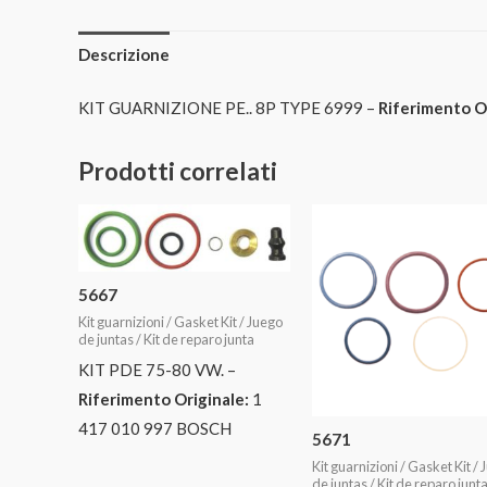
Descrizione
KIT GUARNIZIONE PE.. 8P TYPE 6999 –
Riferimento Or
Prodotti correlati
5667
Kit guarnizioni / Gasket Kit / Juego
de juntas / Kit de reparo junta
KIT PDE 75-80 VW. –
Riferimento Originale:
1
417 010 997 BOSCH
5671
Kit guarnizioni / Gasket Kit /
de juntas / Kit de reparo junt