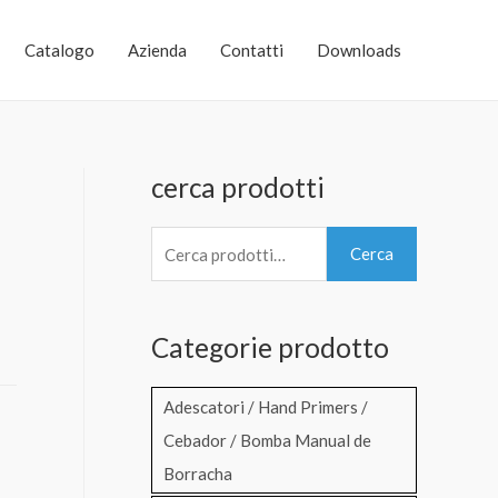
Catalogo
Azienda
Contatti
Downloads
cerca prodotti
C
Cerca
e
r
Categorie prodotto
c
a
Adescatori / Hand Primers /
:
Cebador / Bomba Manual de
e
Borracha