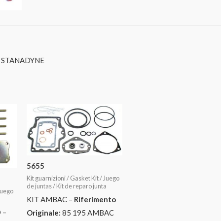
2 STANADYNE
5655
Kit guarnizioni / Gasket Kit / Juego
de juntas / Kit de reparo junta
 Juego
a
KIT AMBAC –
Riferimento
 –
Originale:
85 195 AMBAC