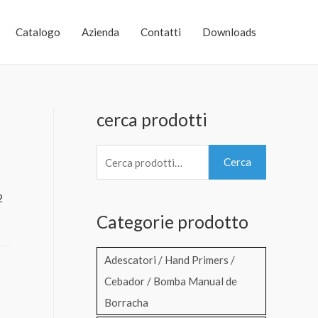
Catalogo
Azienda
Contatti
Downloads
cerca prodotti
C
Cerca
e
r
2
Categorie prodotto
c
a
Adescatori / Hand Primers /
:
Cebador / Bomba Manual de
e
Borracha