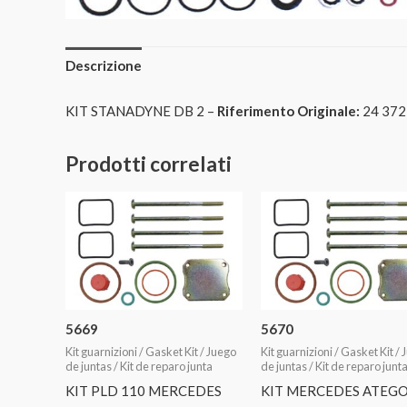
Descrizione
KIT STANADYNE DB 2 –
Riferimento Originale:
24 37
Prodotti correlati
5669
5670
Kit guarnizioni / Gasket Kit / Juego
Kit guarnizioni / Gasket Kit /
de juntas / Kit de reparo junta
de juntas / Kit de reparo junt
KIT PLD 110 MERCEDES
KIT MERCEDES ATEGO