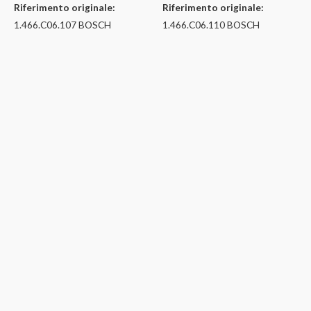
Riferimento originale:
Riferimento originale:
1.466.C06.107 BOSCH
1.466.C06.110 BOSCH
11.112
Alberi pompa V.E. / Alberi CP4 / Alberi
11.113
DENSO / Alberi VDO / Alberi DFP6
Alberi pompa V.E. / Alberi CP4 / Alberi
DELPHI / Pump Shaft V.E / DFP6 / CP4 /
DENSO / Alberi VDO / Alberi DFP6
Eje V.E. / CP4 / DFP6/ Exo de
DELPHI / Pump Shaft V.E / DFP6 / CP4 /
Acionamento V.E. / CP4 / DFP6
Eje V.E. / CP4 / DFP6/ Exo de
ALBERO POMPA CP4 BOSCH
Acionamento V.E. / CP4 / DFP6
PER POMPE 0.445.020.615 –
ALBERO POMPA CP4 BOSCH
Riferimento originale:
PER POMPE
1.466.C05.112 BOSCH
0.445.010.587/588/709/452 –