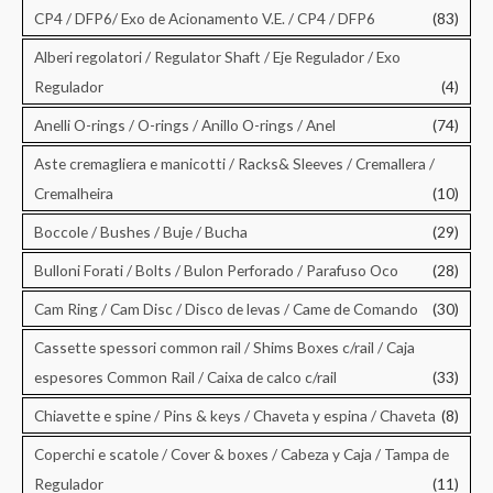
CP4 / DFP6/ Exo de Acionamento V.E. / CP4 / DFP6
(83)
Alberi regolatori / Regulator Shaft / Eje Regulador / Exo
Regulador
(4)
Anelli O-rings / O-rings / Anillo O-rings / Anel
(74)
Aste cremagliera e manicotti / Racks& Sleeves / Cremallera /
Cremalheira
(10)
Boccole / Bushes / Buje / Bucha
(29)
Bulloni Forati / Bolts / Bulon Perforado / Parafuso Oco
(28)
Cam Ring / Cam Disc / Disco de levas / Came de Comando
(30)
Cassette spessori common rail / Shims Boxes c/rail / Caja
espesores Common Rail / Caixa de calco c/rail
(33)
Chiavette e spine / Pins & keys / Chaveta y espina / Chaveta
(8)
Coperchi e scatole / Cover & boxes / Cabeza y Caja / Tampa de
Regulador
(11)