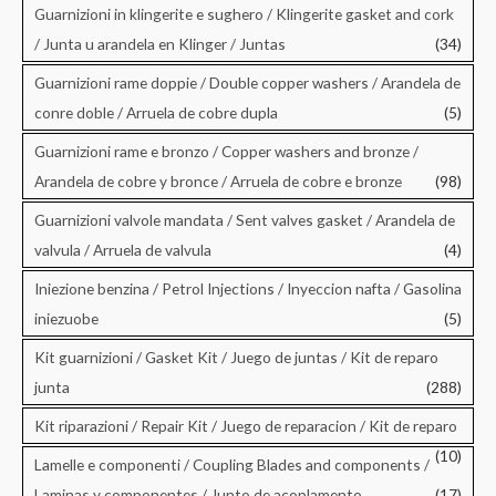
Guarnizioni in klingerite e sughero / Klingerite gasket and cork
/ Junta u arandela en Klinger / Juntas
(34)
Guarnizioni rame doppie / Double copper washers / Arandela de
conre doble / Arruela de cobre dupla
(5)
Guarnizioni rame e bronzo / Copper washers and bronze /
Arandela de cobre y bronce / Arruela de cobre e bronze
(98)
Guarnizioni valvole mandata / Sent valves gasket / Arandela de
valvula / Arruela de valvula
(4)
Iniezione benzina / Petrol Injections / Inyeccion nafta / Gasolina
iniezuobe
(5)
Kit guarnizioni / Gasket Kit / Juego de juntas / Kit de reparo
junta
(288)
Kit riparazioni / Repair Kit / Juego de reparacion / Kit de reparo
(10)
Lamelle e componenti / Coupling Blades and components /
Laminas y componentes / Junto de acoplamento
(17)