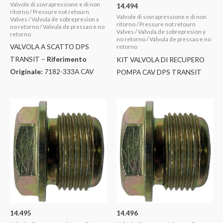
Valvole di sovrapressione e di non
14.494
ritorno / Pressure not retourn
Valvole di sovrapressione e di non
Valves / Valvula de sobrepresion y
ritorno / Pressure not retourn
no retorno / Valvula de pressao e no
Valves / Valvula de sobrepresion y
retorno
no retorno / Valvula de pressao e no
VALVOLA A SCATTO DPS
retorno
TRANSIT –
Riferimento
KIT VALVOLA DI RECUPERO
Originale:
7182-333A CAV
POMPA CAV DPS TRANSIT
14.495
14.496