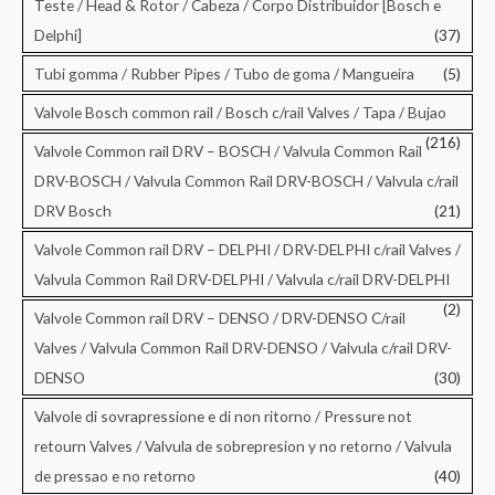
Teste / Head & Rotor / Cabeza / Corpo Distribuidor [Bosch e
Delphi]
(37)
Tubi gomma / Rubber Pipes / Tubo de goma / Mangueira
(5)
Valvole Bosch common rail / Bosch c/rail Valves / Tapa / Bujao
(216)
Valvole Common rail DRV – BOSCH / Valvula Common Rail
DRV-BOSCH / Valvula Common Rail DRV-BOSCH / Valvula c/rail
DRV Bosch
(21)
Valvole Common rail DRV – DELPHI / DRV-DELPHI c/rail Valves /
Valvula Common Rail DRV-DELPHI / Valvula c/rail DRV-DELPHI
(2)
Valvole Common rail DRV – DENSO / DRV-DENSO C/rail
Valves / Valvula Common Rail DRV-DENSO / Valvula c/rail DRV-
DENSO
(30)
Valvole di sovrapressione e di non ritorno / Pressure not
retourn Valves / Valvula de sobrepresion y no retorno / Valvula
de pressao e no retorno
(40)