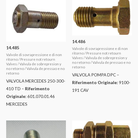
14.486
14.485
Valvole di sovrapressione e di non
ritorno / Pressure not retourn
Valvole di sovrapressione e di non
Valves / Valvula de sobrepresion y
ritorno / Pressure not retourn
no retorno / Valvula de pressao e no
Valves / Valvula de sobrepresion y
retorno
no retorno / Valvula de pressao e no
retorno
VALVOLA POMPA DPC –
VALVOLA MERCEDES 250-300-
Riferimento Originale:
9100-
410 TD –
Riferimento
191 CAV
Originale:
601.070.01.46
MERCEDES