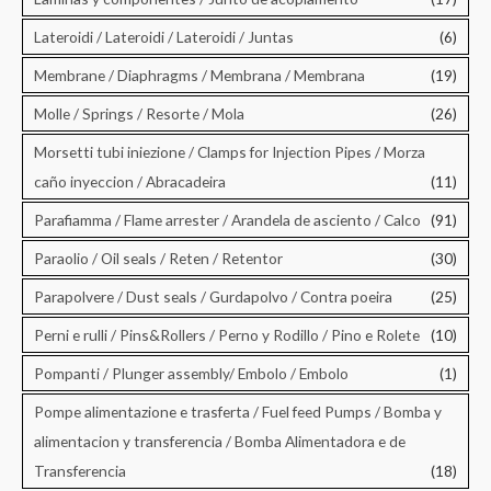
Lateroidi / Lateroidi / Lateroidi / Juntas
(6)
Membrane / Diaphragms / Membrana / Membrana
(19)
Molle / Springs / Resorte / Mola
(26)
Morsetti tubi iniezione / Clamps for Injection Pipes / Morza
caño inyeccion / Abracadeira
(11)
Parafiamma / Flame arrester / Arandela de asciento / Calco
(91)
Paraolio / Oil seals / Reten / Retentor
(30)
Parapolvere / Dust seals / Gurdapolvo / Contra poeira
(25)
Perni e rulli / Pins&Rollers / Perno y Rodillo / Pino e Rolete
(10)
Pompanti / Plunger assembly/ Embolo / Embolo
(1)
Pompe alimentazione e trasferta / Fuel feed Pumps / Bomba y
alimentacion y transferencia / Bomba Alimentadora e de
Transferencia
(18)