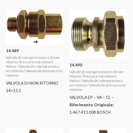
14.489
Valvole di sovrapressione e di non
ritorno / Pressure not retourn
14.490
Valves / Valvula de sobrepresion y
no retorno / Valvula de pressao e no
Valvole di sovrapressione e di non
retorno
ritorno / Pressure not retourn
Valves / Valvula de sobrepresion y
VALVOLA DI NON RITORNO
no retorno / Valvula de pressao e no
retorno
14×15,1
VALVOLA EP – VA – CL –
Riferimento Originale:
1.467.413.008 BOSCH