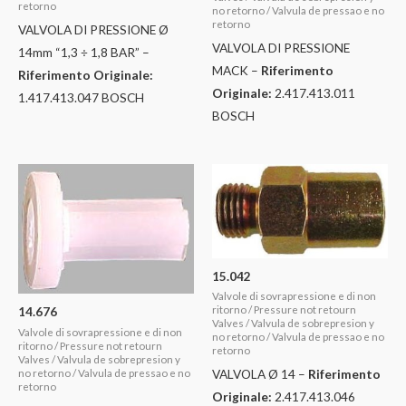
retorno
no retorno / Valvula de pressao e no
retorno
VALVOLA DI PRESSIONE Ø
VALVOLA DI PRESSIONE
14mm “1,3 ÷ 1,8 BAR” –
MACK –
Riferimento
Riferimento Originale:
Originale:
2.417.413.011
1.417.413.047 BOSCH
BOSCH
15.042
Valvole di sovrapressione e di non
14.676
ritorno / Pressure not retourn
Valves / Valvula de sobrepresion y
Valvole di sovrapressione e di non
no retorno / Valvula de pressao e no
ritorno / Pressure not retourn
retorno
Valves / Valvula de sobrepresion y
VALVOLA Ø 14 –
Riferimento
no retorno / Valvula de pressao e no
retorno
Originale:
2.417.413.046