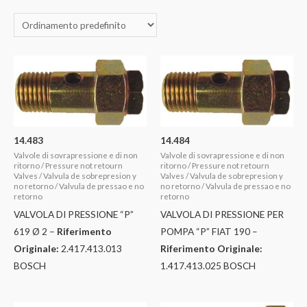
14.483
14.484
Valvole di sovrapressione e di non
Valvole di sovrapressione e di non
ritorno / Pressure not retourn
ritorno / Pressure not retourn
Valves / Valvula de sobrepresion y
Valves / Valvula de sobrepresion y
no retorno / Valvula de pressao e no
no retorno / Valvula de pressao e no
retorno
retorno
VALVOLA DI PRESSIONE “P”
VALVOLA DI PRESSIONE PER
619 Ø 2 –
Riferimento
POMPA “P” FIAT 190 –
Originale:
2.417.413.013
Riferimento Originale:
BOSCH
1.417.413.025 BOSCH