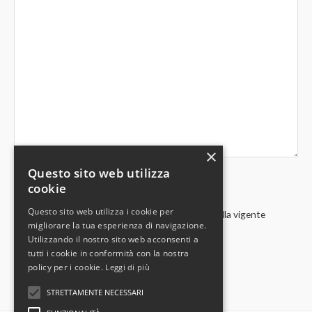
×
Questo sito web utilizza
cookie
Questo sito web utilizza i cookie per
Acconsento al trattamento dei miei dati in base alla vigente
migliorare la tua esperienza di navigazione.
normativa privacy
Utilizzando il nostro sito web acconsenti a
tutti i cookie in conformità con la nostra
policy per i cookie.
Leggi di più
STRETTAMENTE NECESSARI