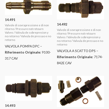
14.491
14.492
Valvole di sovrapressione e di non
ritorno / Pressure not retourn
Valvole di sovrapressione e di non
Valves / Valvula de sobrepresion y
ritorno / Pressure not retourn
no retorno / Valvula de pressao e no
Valves / Valvula de sobrepresion y
retorno
no retorno / Valvula de pressao e no
retorno
VALVOLA POMPA DPC –
VALVOLA A SCATTO DPS –
Riferimento Originale:
9100-
Riferimento Originale:
7174-
317 CAV
842E CAV
14.493