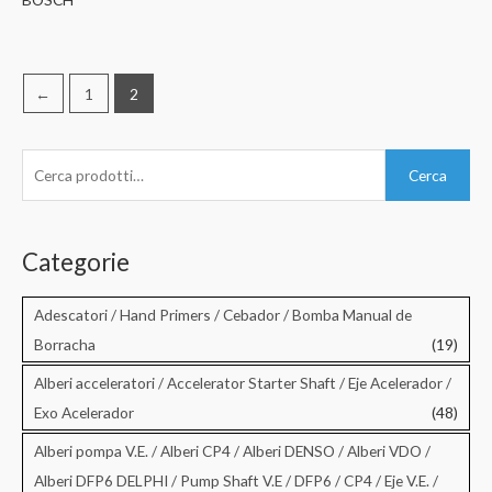
←
1
2
C
Cerca
e
r
c
Categorie
a
:
Adescatori / Hand Primers / Cebador / Bomba Manual de
Borracha
(19)
Alberi acceleratori / Accelerator Starter Shaft / Eje Acelerador /
Exo Acelerador
(48)
Alberi pompa V.E. / Alberi CP4 / Alberi DENSO / Alberi VDO /
Alberi DFP6 DELPHI / Pump Shaft V.E / DFP6 / CP4 / Eje V.E. /