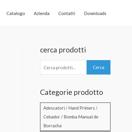
Catalogo
Azienda
Contatti
Downloads
cerca prodotti
C
Cerca
e
r
Categorie prodotto
c
a
Adescatori / Hand Primers /
:
Cebador / Bomba Manual de
Borracha