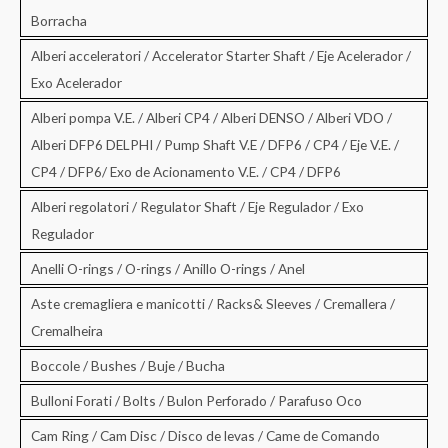
Borracha
Alberi acceleratori / Accelerator Starter Shaft / Eje Acelerador /
Exo Acelerador
Alberi pompa V.E. / Alberi CP4 / Alberi DENSO / Alberi VDO /
Alberi DFP6 DELPHI / Pump Shaft V.E / DFP6 / CP4 / Eje V.E. /
CP4 / DFP6/ Exo de Acionamento V.E. / CP4 / DFP6
Alberi regolatori / Regulator Shaft / Eje Regulador / Exo
Regulador
Anelli O-rings / O-rings / Anillo O-rings / Anel
Aste cremagliera e manicotti / Racks& Sleeves / Cremallera /
Cremalheira
Boccole / Bushes / Buje / Bucha
Bulloni Forati / Bolts / Bulon Perforado / Parafuso Oco
Cam Ring / Cam Disc / Disco de levas / Came de Comando