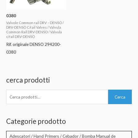
0380
Valvole Common rail DRV – DENSO /
DRV-DENSO C/rail Valves / Valvula
Common Rail DRV-DENSO / Valvula
c/rail DRV-DENSO
Rif. originale DENSO 294200-
0380
cerca prodotti
C
Cerca
e
r
c
Categorie prodotto
a
:
Adescatori / Hand Primers / Cebador / Bomba Manual de