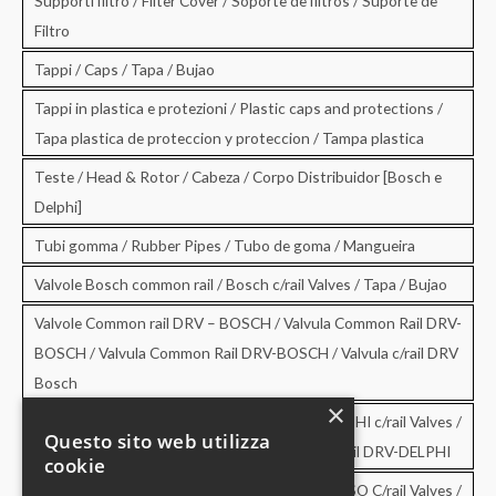
Supporti filtro / Filter Cover / Soporte de filtros / Suporte de
Filtro
Tappi / Caps / Tapa / Bujao
Tappi in plastica e protezioni / Plastic caps and protections /
Tapa plastica de proteccion y proteccion / Tampa plastica
Teste / Head & Rotor / Cabeza / Corpo Distribuidor [Bosch e
Delphi]
Tubi gomma / Rubber Pipes / Tubo de goma / Mangueira
Valvole Bosch common rail / Bosch c/rail Valves / Tapa / Bujao
Valvole Common rail DRV – BOSCH / Valvula Common Rail DRV-
BOSCH / Valvula Common Rail DRV-BOSCH / Valvula c/rail DRV
Bosch
×
Valvole Common rail DRV – DELPHI / DRV-DELPHI c/rail Valves /
Questo sito web utilizza
Valvula Common Rail DRV-DELPHI / Valvula c/rail DRV-DELPHI
cookie
Valvole Common rail DRV – DENSO / DRV-DENSO C/rail Valves /