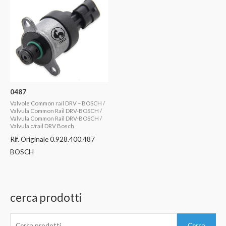
0487
Valvole Common rail DRV – BOSCH /
Valvula Common Rail DRV-BOSCH /
Valvula Common Rail DRV-BOSCH /
Valvula c/rail DRV Bosch
Rif. Originale 0.928.400.487
BOSCH
cerca prodotti
C
Cerca