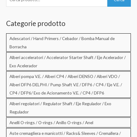
e
r
c
Categorie prodotto
a
:
Adescatori / Hand Primers / Cebador / Bomba Manual de
Borracha
Alberi acceleratori / Accelerator Starter Shaft / Eje Acelerador /
Exo Acelerador
Alberi pompa V.E. / Alberi CP4 / Alberi DENSO / Alberi VDO /
Alberi DFP6 DELPHI / Pump Shaft V.E / DFP6 / CP4 / Eje V.E. /
CP4 / DFP6/ Exo de Acionamento V.E. / CP4 / DFP6
Alberi regolatori / Regulator Shaft / Eje Regulador / Exo
Regulador
Anelli O-rings / O-rings / Anillo O-rings / Anel
Aste cremagliera e manicotti / Racks& Sleeves / Cremallera /