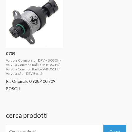
0709
Valvole Common rail DRV – BOSCH /
Valvula Common Rail DRV-BOSCH /
Valvula Common Rail DRV-BOSCH /
Valvula c/rail DRV Bosch
Rif. Originale 0.928.400.709
BOSCH
cerca prodotti
C
Cerca