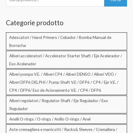
e
r
c
Categorie prodotto
a
:
Adescatori / Hand Primers / Cebador / Bomba Manual de
Borracha
Alberi acceleratori / Accelerator Starter Shaft / Eje Acelerador /
Exo Acelerador
Alberi pompa V.E. / Alberi CP4 / Alberi DENSO / Alberi VDO /
Alberi DFP6 DELPHI / Pump Shaft V.E / DFP6 / CP4 / Eje V.E. /
CP4 / DFP6/ Exo de Acionamento V.E. / CP4 / DFP6
Alberi regolatori / Regulator Shaft / Eje Regulador / Exo
Regulador
Anelli O-rings / O-rings / Anillo O-rings / Anel
Aste cremagliera e manicotti / Racks& Sleeves / Cremallera /