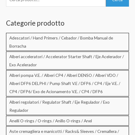
e
r
c
Categorie prodotto
a
:
Adescatori / Hand Primers / Cebador / Bomba Manual de
Borracha
Alberi acceleratori / Accelerator Starter Shaft / Eje Acelerador /
Exo Acelerador
Alberi pompa V.E. / Alberi CP4 / Alberi DENSO / Alberi VDO /
Alberi DFP6 DELPHI / Pump Shaft V.E / DFP6 / CP4 / Eje V.E. /
CP4 / DFP6/ Exo de Acionamento V.E. / CP4 / DFP6
Alberi regolatori / Regulator Shaft / Eje Regulador / Exo
Regulador
Anelli O-rings / O-rings / Anillo O-rings / Anel
Aste cremagliera e manicotti / Racks& Sleeves / Cremallera /