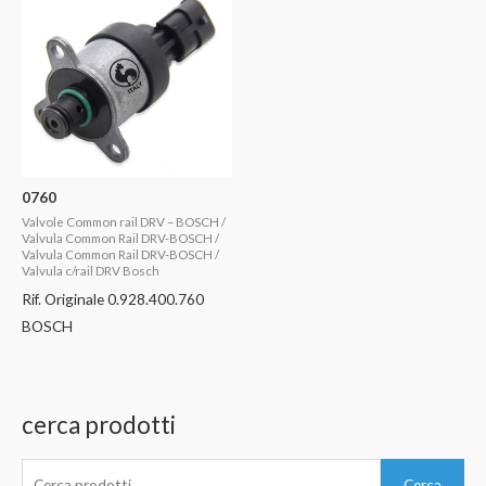
0760
Valvole Common rail DRV – BOSCH /
Valvula Common Rail DRV-BOSCH /
Valvula Common Rail DRV-BOSCH /
Valvula c/rail DRV Bosch
Rif. Originale 0.928.400.760
BOSCH
cerca prodotti
C
Cerca