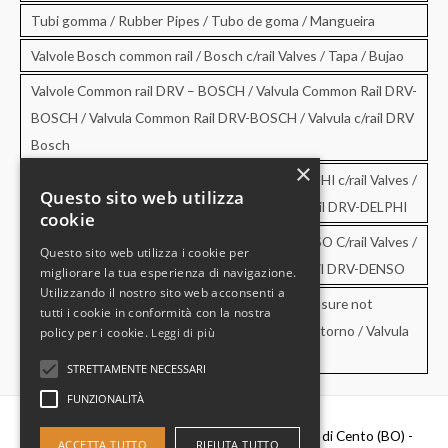
Tubi gomma / Rubber Pipes / Tubo de goma / Mangueira
Valvole Bosch common rail / Bosch c/rail Valves / Tapa / Bujao
Valvole Common rail DRV – BOSCH / Valvula Common Rail DRV-
BOSCH / Valvula Common Rail DRV-BOSCH / Valvula c/rail DRV
Bosch
×
Valvole Common rail DRV – DELPHI / DRV-DELPHI c/rail Valves /
Questo sito web utilizza
Valvula Common Rail DRV-DELPHI / Valvula c/rail DRV-DELPHI
cookie
Valvole Common rail DRV – DENSO / DRV-DENSO C/rail Valves /
Questo sito web utilizza i cookie per
Valvula Common Rail DRV-DENSO / Valvula c/rail DRV-DENSO
migliorare la tua esperienza di navigazione.
Utilizzando il nostro sito web acconsenti a
Valvole di sovrapressione e di non ritorno / Pressure not
tutti i cookie in conformità con la nostra
retourn Valves / Valvula de sobrepresion y no retorno / Valvula
policy per i cookie.
Leggi di più
de pressao e no retorno
STRETTAMENTE NECESSARI
FUNZIONALITÀ
Diesel Parts Srl - Via Del Fosso,2 40066 - Pieve di Cento (BO) -
ACCETTA TUTTO
RIFIUTA TUTTO