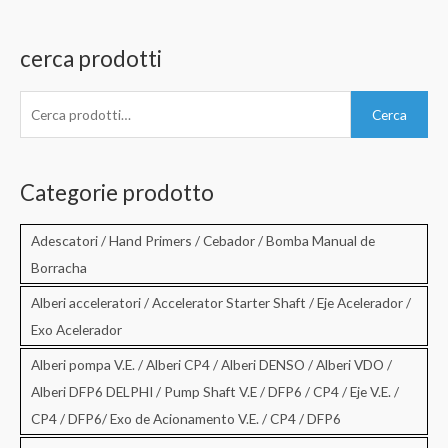
cerca prodotti
C
Cerca
e
r
c
Categorie prodotto
a
:
Adescatori / Hand Primers / Cebador / Bomba Manual de
Borracha
Alberi acceleratori / Accelerator Starter Shaft / Eje Acelerador /
Exo Acelerador
Alberi pompa V.E. / Alberi CP4 / Alberi DENSO / Alberi VDO /
Alberi DFP6 DELPHI / Pump Shaft V.E / DFP6 / CP4 / Eje V.E. /
CP4 / DFP6/ Exo de Acionamento V.E. / CP4 / DFP6