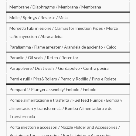
Membrane / Diaphragms / Membrana / Membrana
Molle / Springs / Resorte / Mola
Morsetti tubi iniezione / Clamps for Injection Pipes / Morza
caño inyeccion / Abracadeira
Parafiamma / Flame arrester / Arandela de asciento / Calco
Paraolio / Oil seals / Reten / Retentor
Parapolvere / Dust seals / Gurdapolvo / Contra poeira
Perni e rulli / Pins&Rollers / Perno y Rodillo / Pino e Rolete
Pompanti / Plunger assembly/ Embolo / Embolo
Pompe alimentazione e trasferta / Fuel feed Pumps / Bomba y
alimentacion y transferencia / Bomba Alimentadora e de
Transferencia
Porta iniettori e accessori / Nozzle Holder and Accessories /
Portainyector y accesorios / Porta Injetor e Acessorios