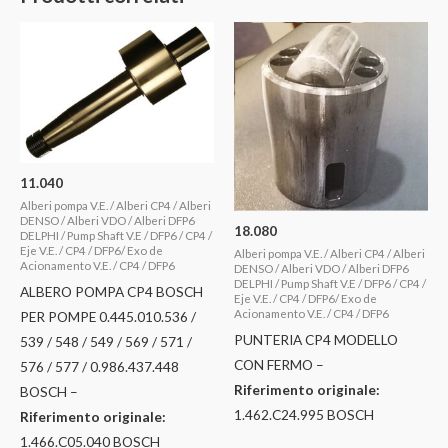
11.040
Alberi pompa V.E. / Alberi CP4 / Alberi
DENSO / Alberi VDO / Alberi DFP6
18.080
DELPHI / Pump Shaft V.E / DFP6 / CP4 /
Eje V.E. / CP4 / DFP6/ Exo de
Alberi pompa V.E. / Alberi CP4 / Alberi
Acionamento V.E. / CP4 / DFP6
DENSO / Alberi VDO / Alberi DFP6
DELPHI / Pump Shaft V.E / DFP6 / CP4 /
ALBERO POMPA CP4 BOSCH
Eje V.E. / CP4 / DFP6/ Exo de
Acionamento V.E. / CP4 / DFP6
PER POMPE 0.445.010.536 /
PUNTERIA CP4 MODELLO
539 / 548 / 549 / 569 / 571 /
CON FERMO –
576 / 577 / 0.986.437.448
Riferimento originale:
BOSCH –
1.462.C24.995 BOSCH
Riferimento originale:
1.466.C05.040 BOSCH