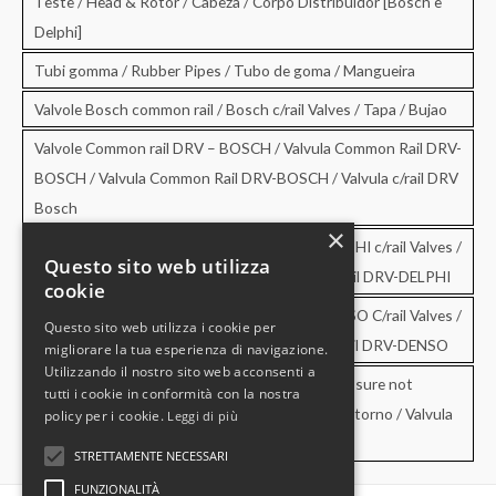
Teste / Head & Rotor / Cabeza / Corpo Distribuidor [Bosch e
Delphi]
Tubi gomma / Rubber Pipes / Tubo de goma / Mangueira
Valvole Bosch common rail / Bosch c/rail Valves / Tapa / Bujao
Valvole Common rail DRV – BOSCH / Valvula Common Rail DRV-
BOSCH / Valvula Common Rail DRV-BOSCH / Valvula c/rail DRV
Bosch
×
Valvole Common rail DRV – DELPHI / DRV-DELPHI c/rail Valves /
Questo sito web utilizza
Valvula Common Rail DRV-DELPHI / Valvula c/rail DRV-DELPHI
cookie
Valvole Common rail DRV – DENSO / DRV-DENSO C/rail Valves /
Questo sito web utilizza i cookie per
Valvula Common Rail DRV-DENSO / Valvula c/rail DRV-DENSO
migliorare la tua esperienza di navigazione.
Utilizzando il nostro sito web acconsenti a
Valvole di sovrapressione e di non ritorno / Pressure not
tutti i cookie in conformità con la nostra
retourn Valves / Valvula de sobrepresion y no retorno / Valvula
policy per i cookie.
Leggi di più
de pressao e no retorno
STRETTAMENTE NECESSARI
FUNZIONALITÀ