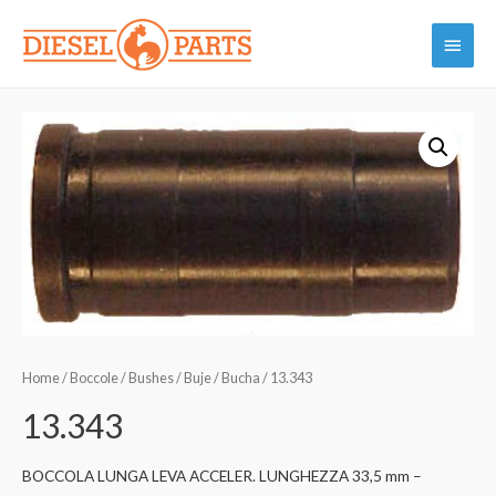
Vai
Menu
al
contenuto
princi
Home
/
Boccole / Bushes / Buje / Bucha
/ 13.343
13.343
BOCCOLA LUNGA LEVA ACCELER. LUNGHEZZA 33,5 mm –