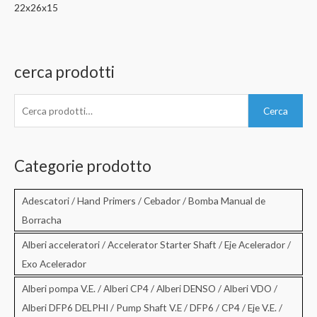
22x26x15
cerca prodotti
C
Cerca
e
r
c
Categorie prodotto
a
:
Adescatori / Hand Primers / Cebador / Bomba Manual de
Borracha
Alberi acceleratori / Accelerator Starter Shaft / Eje Acelerador /
Exo Acelerador
Alberi pompa V.E. / Alberi CP4 / Alberi DENSO / Alberi VDO /
Alberi DFP6 DELPHI / Pump Shaft V.E / DFP6 / CP4 / Eje V.E. /