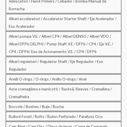
:
Adescatori / Hand Primers / Cebador / Bomba Manual de
Borracha
Alberi acceleratori / Accelerator Starter Shaft / Eje Acelerador /
Exo Acelerador
Alberi pompa V.E. / Alberi CP4 / Alberi DENSO / Alberi VDO /
Alberi DFP6 DELPHI / Pump Shaft V.E / DFP6 / CP4 / Eje V.E. /
CP4 / DFP6/ Exo de Acionamento V.E. / CP4 / DFP6
Alberi regolatori / Regulator Shaft / Eje Regulador / Exo
Regulador
Anelli O-rings / O-rings / Anillo O-rings / Anel
Aste cremagliera e manicotti / Racks& Sleeves / Cremallera /
Cremalheira
Boccole / Bushes / Buje / Bucha
Bulloni Forati / Bolts / Bulon Perforado / Parafuso Oco
Cam Ring / Cam Disc / Disco de levas / Came de Comando