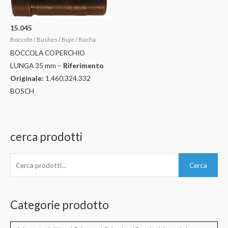
15.045
Boccole / Bushes / Buje / Bucha
BOCCOLA COPERCHIO
LUNGA 35 mm –
Riferimento
Originale:
1.460.324.332
BOSCH
cerca prodotti
C
Cerca
e
r
c
Categorie prodotto
a