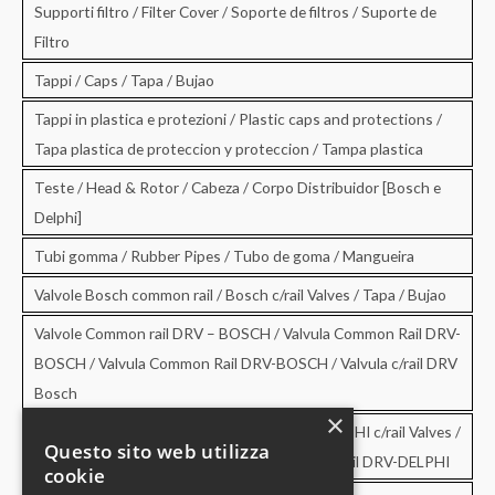
Supporti filtro / Filter Cover / Soporte de filtros / Suporte de
Filtro
Tappi / Caps / Tapa / Bujao
Tappi in plastica e protezioni / Plastic caps and protections /
Tapa plastica de proteccion y proteccion / Tampa plastica
Teste / Head & Rotor / Cabeza / Corpo Distribuidor [Bosch e
Delphi]
Tubi gomma / Rubber Pipes / Tubo de goma / Mangueira
Valvole Bosch common rail / Bosch c/rail Valves / Tapa / Bujao
Valvole Common rail DRV – BOSCH / Valvula Common Rail DRV-
BOSCH / Valvula Common Rail DRV-BOSCH / Valvula c/rail DRV
Bosch
×
Valvole Common rail DRV – DELPHI / DRV-DELPHI c/rail Valves /
Questo sito web utilizza
Valvula Common Rail DRV-DELPHI / Valvula c/rail DRV-DELPHI
cookie