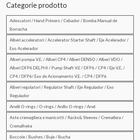
c
Categorie prodotto
a
:
Adescatori / Hand Primers / Cebador / Bomba Manual de
Borracha
Alberi acceleratori / Accelerator Starter Shaft / Eje Acelerador /
Exo Acelerador
Alberi pompa V.E. / Alberi CP4 / Alberi DENSO / Alberi VDO /
Alberi DFP6 DELPHI / Pump Shaft V.E / DFP6 / CP4 / Eje V.E. /
CP4 / DFP6/ Exo de Acionamento V.E. / CP4 / DFP6
Alberi regolatori / Regulator Shaft / Eje Regulador / Exo
Regulador
Anelli O-rings / O-rings / Anillo O-rings / Anel
Aste cremagliera e manicotti / Racks& Sleeves / Cremallera /
Cremalheira
Boccole / Bushes / Buje / Bucha