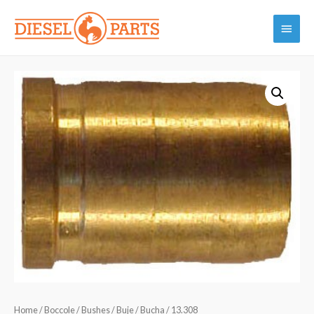
Vai
Menu
al
contenuto
princi
Home
/
Boccole / Bushes / Buje / Bucha
/ 13.308