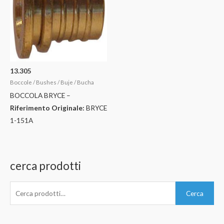
13.305
Boccole / Bushes / Buje / Bucha
BOCCOLA BRYCE –
Riferimento Originale:
BRYCE
1-151A
cerca prodotti
C
Cerca
e
r