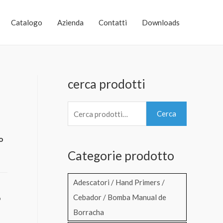
Catalogo
Azienda
Contatti
Downloads
cerca prodotti
C
Cerca
e
r
o
Categorie prodotto
c
a
Adescatori / Hand Primers /
:
Cebador / Bomba Manual de
o
Borracha