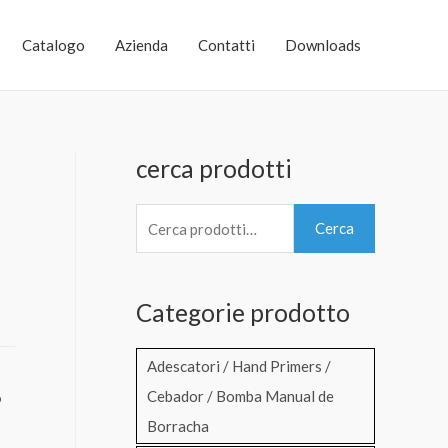
Catalogo
Azienda
Contatti
Downloads
cerca prodotti
C
Cerca
e
r
Categorie prodotto
c
a
Adescatori / Hand Primers /
:
Cebador / Bomba Manual de
o
Borracha