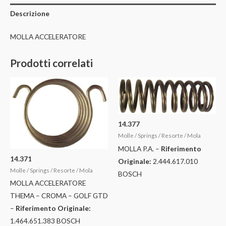
Descrizione
MOLLA ACCELERATORE
Prodotti correlati
14.377
Molle / Springs / Resorte / Mola
MOLLA P.A. –
Riferimento
14.371
Originale:
2.444.617.010
Molle / Springs / Resorte / Mola
BOSCH
MOLLA ACCELERATORE
THEMA – CROMA – GOLF GTD
–
Riferimento Originale:
1.464.651.383 BOSCH