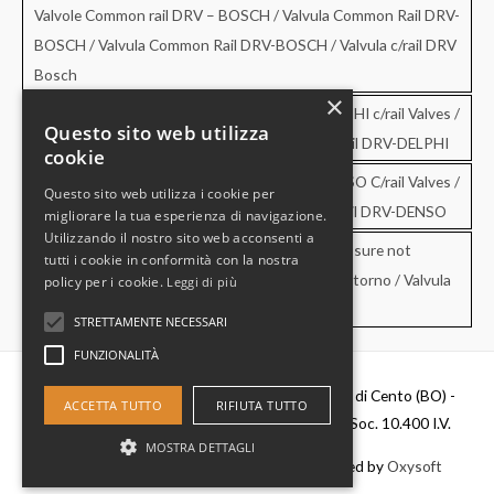
Valvole Common rail DRV – BOSCH / Valvula Common Rail DRV-
BOSCH / Valvula Common Rail DRV-BOSCH / Valvula c/rail DRV
Bosch
×
Valvole Common rail DRV – DELPHI / DRV-DELPHI c/rail Valves /
Questo sito web utilizza
Valvula Common Rail DRV-DELPHI / Valvula c/rail DRV-DELPHI
cookie
Valvole Common rail DRV – DENSO / DRV-DENSO C/rail Valves /
Questo sito web utilizza i cookie per
Valvula Common Rail DRV-DENSO / Valvula c/rail DRV-DENSO
migliorare la tua esperienza di navigazione.
Utilizzando il nostro sito web acconsenti a
Valvole di sovrapressione e di non ritorno / Pressure not
tutti i cookie in conformità con la nostra
retourn Valves / Valvula de sobrepresion y no retorno / Valvula
policy per i cookie.
Leggi di più
de pressao e no retorno
STRETTAMENTE NECESSARI
FUNZIONALITÀ
Diesel Parts Srl - Via Del Fosso,2 40066 - Pieve di Cento (BO) -
ACCETTA TUTTO
RIFIUTA TUTTO
P.IVA 00637481201 - C.F. 0356411037 - Cap. Soc. 10.400 I.V.
MOSTRA DETTAGLI
Copyright © 2026
Diesel Parts
|
Credits
- Powered by
Oxysoft