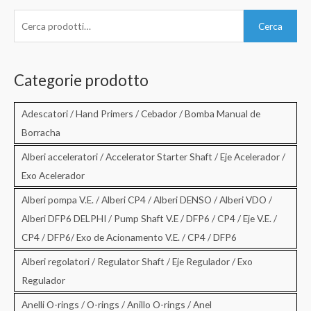
C
Cerca
e
r
c
Categorie prodotto
a
:
Adescatori / Hand Primers / Cebador / Bomba Manual de
Borracha
Alberi acceleratori / Accelerator Starter Shaft / Eje Acelerador /
Exo Acelerador
Alberi pompa V.E. / Alberi CP4 / Alberi DENSO / Alberi VDO /
Alberi DFP6 DELPHI / Pump Shaft V.E / DFP6 / CP4 / Eje V.E. /
CP4 / DFP6/ Exo de Acionamento V.E. / CP4 / DFP6
Alberi regolatori / Regulator Shaft / Eje Regulador / Exo
Regulador
Anelli O-rings / O-rings / Anillo O-rings / Anel