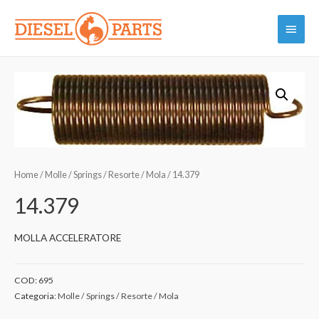
Vai
Menu
al
contenuto
princi
Home
/
Molle / Springs / Resorte / Mola
/ 14.379
14.379
MOLLA ACCELERATORE
COD:
695
Categoria:
Molle / Springs / Resorte / Mola