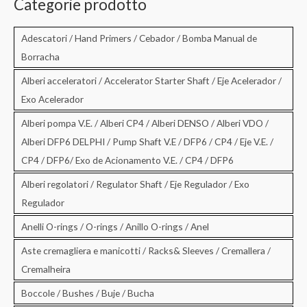
Categorie prodotto
a
:
Adescatori / Hand Primers / Cebador / Bomba Manual de
Borracha
Alberi acceleratori / Accelerator Starter Shaft / Eje Acelerador /
Exo Acelerador
Alberi pompa V.E. / Alberi CP4 / Alberi DENSO / Alberi VDO /
Alberi DFP6 DELPHI / Pump Shaft V.E / DFP6 / CP4 / Eje V.E. /
CP4 / DFP6/ Exo de Acionamento V.E. / CP4 / DFP6
Alberi regolatori / Regulator Shaft / Eje Regulador / Exo
Regulador
Anelli O-rings / O-rings / Anillo O-rings / Anel
Aste cremagliera e manicotti / Racks& Sleeves / Cremallera /
Cremalheira
Boccole / Bushes / Buje / Bucha