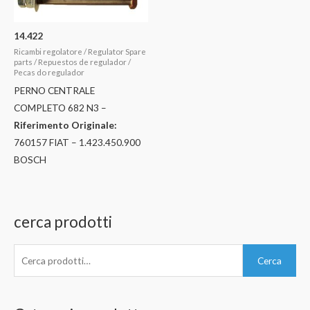
14.422
Ricambi regolatore / Regulator Spare
parts / Repuestos de regulador /
Pecas do regulador
PERNO CENTRALE
COMPLETO 682 N3 –
Riferimento Originale:
760157 FIAT – 1.423.450.900
BOSCH
cerca prodotti
C
Cerca
e
r
c