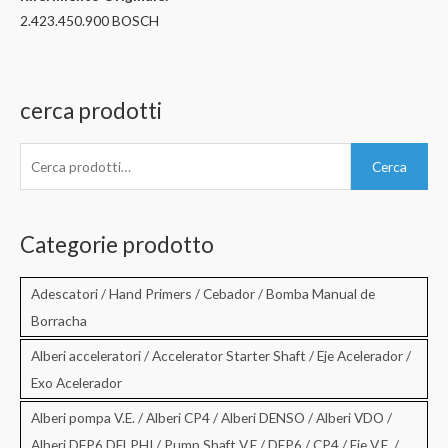
2.423.450.900 BOSCH
cerca prodotti
C
Cerca
e
r
c
Categorie prodotto
a
:
Adescatori / Hand Primers / Cebador / Bomba Manual de
Borracha
Alberi acceleratori / Accelerator Starter Shaft / Eje Acelerador /
Exo Acelerador
Alberi pompa V.E. / Alberi CP4 / Alberi DENSO / Alberi VDO /
Alberi DFP6 DELPHI / Pump Shaft V.E / DFP6 / CP4 / Eje V.E. /