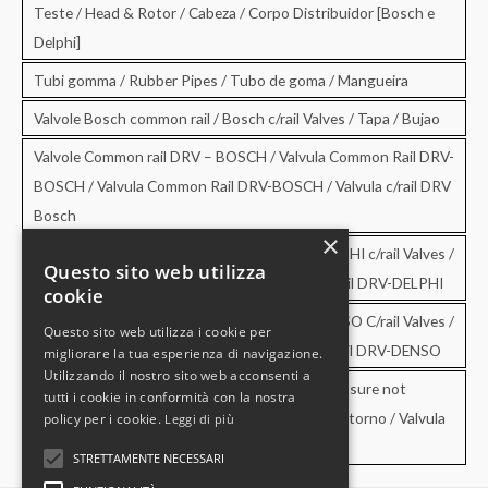
Teste / Head & Rotor / Cabeza / Corpo Distribuidor [Bosch e
Delphi]
Tubi gomma / Rubber Pipes / Tubo de goma / Mangueira
Valvole Bosch common rail / Bosch c/rail Valves / Tapa / Bujao
Valvole Common rail DRV – BOSCH / Valvula Common Rail DRV-
BOSCH / Valvula Common Rail DRV-BOSCH / Valvula c/rail DRV
Bosch
×
Valvole Common rail DRV – DELPHI / DRV-DELPHI c/rail Valves /
Questo sito web utilizza
Valvula Common Rail DRV-DELPHI / Valvula c/rail DRV-DELPHI
cookie
Valvole Common rail DRV – DENSO / DRV-DENSO C/rail Valves /
Questo sito web utilizza i cookie per
Valvula Common Rail DRV-DENSO / Valvula c/rail DRV-DENSO
migliorare la tua esperienza di navigazione.
Utilizzando il nostro sito web acconsenti a
Valvole di sovrapressione e di non ritorno / Pressure not
tutti i cookie in conformità con la nostra
retourn Valves / Valvula de sobrepresion y no retorno / Valvula
policy per i cookie.
Leggi di più
de pressao e no retorno
STRETTAMENTE NECESSARI