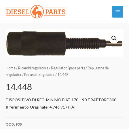
Vai
Menu
al
contenuto
princi
Home
/
Ricambi regolatore / Regulator Spare parts / Repuestos de
regulador / Pecas do regulador
/ 14.448
14.448
DISPOSITIVO DI REG. MINIMO FIAT 170-190 TRATTORE 300 –
Riferimento Originale:
4.746.917 FIAT
COD:
938