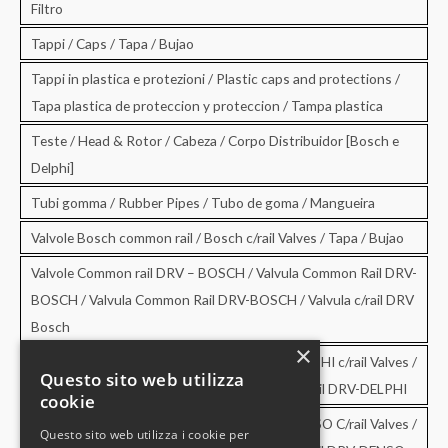
Filtro
Tappi / Caps / Tapa / Bujao
Tappi in plastica e protezioni / Plastic caps and protections /
Tapa plastica de proteccion y proteccion / Tampa plastica
Teste / Head & Rotor / Cabeza / Corpo Distribuidor [Bosch e
Delphi]
Tubi gomma / Rubber Pipes / Tubo de goma / Mangueira
Valvole Bosch common rail / Bosch c/rail Valves / Tapa / Bujao
Valvole Common rail DRV – BOSCH / Valvula Common Rail DRV-
BOSCH / Valvula Common Rail DRV-BOSCH / Valvula c/rail DRV
Bosch
×
Valvole Common rail DRV – DELPHI / DRV-DELPHI c/rail Valves /
Questo sito web utilizza
Valvula Common Rail DRV-DELPHI / Valvula c/rail DRV-DELPHI
cookie
Valvole Common rail DRV – DENSO / DRV-DENSO C/rail Valves /
Questo sito web utilizza i cookie per