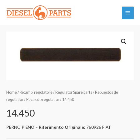
Vai
Menu
al
contenuto
princi
Home
/
Ricambi regolatore / Regulator Spare parts / Repuestos de
regulador / Pecas do regulador
/ 14.450
14.450
PERNO PIENO –
Riferimento Originale:
760926 FIAT