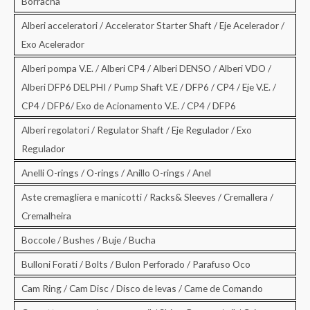
Borracha
Alberi acceleratori / Accelerator Starter Shaft / Eje Acelerador /
Exo Acelerador
Alberi pompa V.E. / Alberi CP4 / Alberi DENSO / Alberi VDO /
Alberi DFP6 DELPHI / Pump Shaft V.E / DFP6 / CP4 / Eje V.E. /
CP4 / DFP6/ Exo de Acionamento V.E. / CP4 / DFP6
Alberi regolatori / Regulator Shaft / Eje Regulador / Exo
Regulador
Anelli O-rings / O-rings / Anillo O-rings / Anel
Aste cremagliera e manicotti / Racks& Sleeves / Cremallera /
Cremalheira
Boccole / Bushes / Buje / Bucha
Bulloni Forati / Bolts / Bulon Perforado / Parafuso Oco
Cam Ring / Cam Disc / Disco de levas / Came de Comando