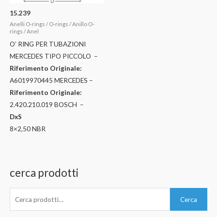
15.239
Anelli O-rings / O-rings / Anillo O-
rings / Anel
O’ RING PER TUBAZIONI
MERCEDES TIPO PICCOLO –
Riferimento Originale:
A6019970445 MERCEDES –
Riferimento Originale:
2.420.210.019 BOSCH –
DxS
8×2,50 NBR
cerca prodotti
C
Cerca
e