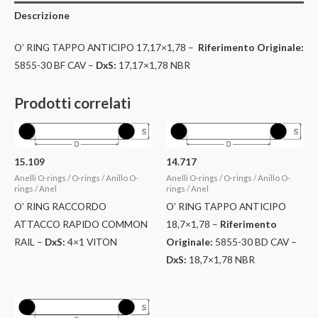
Descrizione
O’ RING TAPPO ANTICIPO 17,17×1,78 –
Riferimento Originale:
5855-30 BF CAV –
DxS:
17,17×1,78 NBR
Prodotti correlati
15.109
14.717
Anelli O-rings / O-rings / Anillo O-
Anelli O-rings / O-rings / Anillo O-
rings / Anel
rings / Anel
O’ RING RACCORDO
O’ RING TAPPO ANTICIPO
ATTACCO RAPIDO COMMON
18,7×1,78 –
Riferimento
RAIL –
DxS:
4×1 VITON
Originale:
5855-30 BD CAV –
DxS:
18,7×1,78 NBR