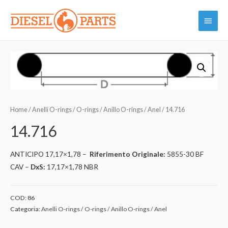
Vai
Menu
al
contenuto
princi
Home
/
Anelli O-rings / O-rings / Anillo O-rings / Anel
/ 14.716
14.716
ANTICIPO 17,17×1,78 –
Riferimento Originale:
5855-30 BF
CAV –
DxS:
17,17×1,78 NBR
COD:
86
Categoria:
Anelli O-rings / O-rings / Anillo O-rings / Anel