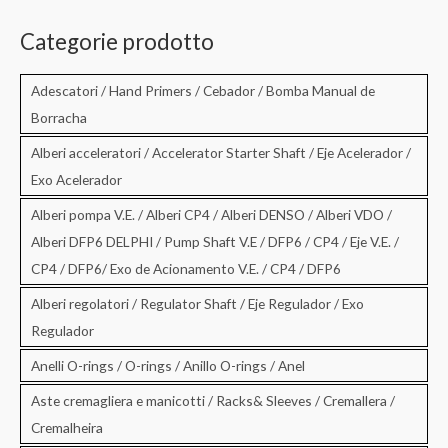
r
c
Categorie prodotto
a
:
Adescatori / Hand Primers / Cebador / Bomba Manual de
Borracha
Alberi acceleratori / Accelerator Starter Shaft / Eje Acelerador /
Exo Acelerador
Alberi pompa V.E. / Alberi CP4 / Alberi DENSO / Alberi VDO /
Alberi DFP6 DELPHI / Pump Shaft V.E / DFP6 / CP4 / Eje V.E. /
CP4 / DFP6/ Exo de Acionamento V.E. / CP4 / DFP6
Alberi regolatori / Regulator Shaft / Eje Regulador / Exo
Regulador
Anelli O-rings / O-rings / Anillo O-rings / Anel
Aste cremagliera e manicotti / Racks& Sleeves / Cremallera /
Cremalheira