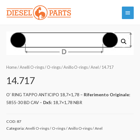
Vai
Menu
al
contenuto
princi
Home
/
Anelli O-rings / O-rings / Anillo O-rings / Anel
/ 14.717
14.717
O’ RING TAPPO ANTICIPO 18,7×1,78 –
Riferimento Originale:
5855-30 BD CAV –
DxS:
18,7×1,78 NBR
COD:
87
Categoria:
Anelli O-rings / O-rings / Anillo O-rings / Anel