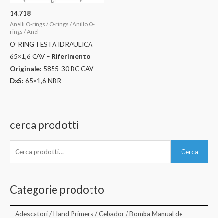
14.718
Anelli O-rings / O-rings / Anillo O-
rings / Anel
O’ RING TESTA IDRAULICA
65×1,6 CAV –
Riferimento
Originale:
5855-30 BC CAV –
DxS:
65×1,6 NBR
cerca prodotti
C
Cerca
e
r
c
Categorie prodotto
a
:
Adescatori / Hand Primers / Cebador / Bomba Manual de