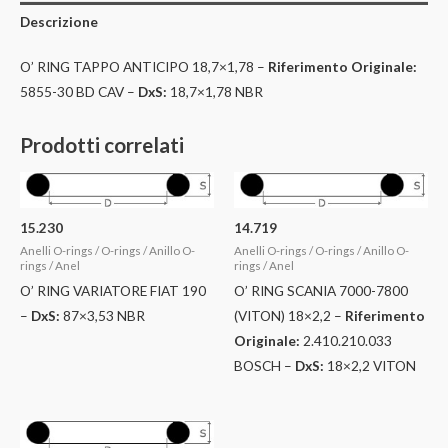
Descrizione
O’ RING TAPPO ANTICIPO 18,7×1,78 –
Riferimento Originale:
5855-30 BD CAV –
DxS:
18,7×1,78 NBR
Prodotti correlati
15.230
14.719
Anelli O-rings / O-rings / Anillo O-
Anelli O-rings / O-rings / Anillo O-
rings / Anel
rings / Anel
O’ RING VARIATORE FIAT 190
O’ RING SCANIA 7000-7800
–
DxS:
87×3,53 NBR
(VITON) 18×2,2 –
Riferimento
Originale:
2.410.210.033
BOSCH –
DxS:
18×2,2 VITON