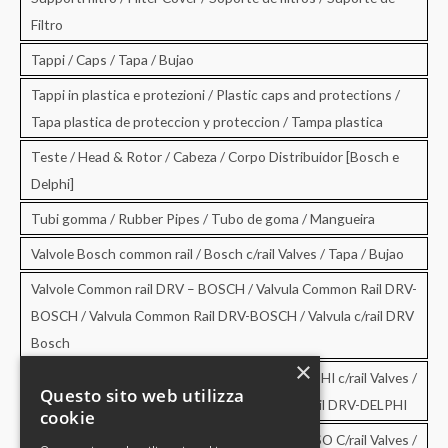
Filtro
Tappi / Caps / Tapa / Bujao
Tappi in plastica e protezioni / Plastic caps and protections /
Tapa plastica de proteccion y proteccion / Tampa plastica
Teste / Head & Rotor / Cabeza / Corpo Distribuidor [Bosch e
Delphi]
Tubi gomma / Rubber Pipes / Tubo de goma / Mangueira
Valvole Bosch common rail / Bosch c/rail Valves / Tapa / Bujao
Valvole Common rail DRV – BOSCH / Valvula Common Rail DRV-
BOSCH / Valvula Common Rail DRV-BOSCH / Valvula c/rail DRV
Bosch
×
Valvole Common rail DRV – DELPHI / DRV-DELPHI c/rail Valves /
Questo sito web utilizza
Valvula Common Rail DRV-DELPHI / Valvula c/rail DRV-DELPHI
cookie
Valvole Common rail DRV – DENSO / DRV-DENSO C/rail Valves /