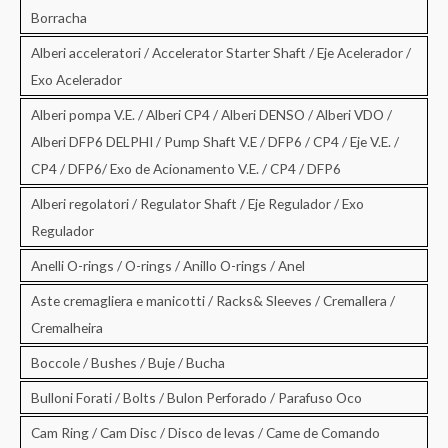
Borracha
Alberi acceleratori / Accelerator Starter Shaft / Eje Acelerador /
Exo Acelerador
Alberi pompa V.E. / Alberi CP4 / Alberi DENSO / Alberi VDO /
Alberi DFP6 DELPHI / Pump Shaft V.E / DFP6 / CP4 / Eje V.E. /
CP4 / DFP6/ Exo de Acionamento V.E. / CP4 / DFP6
Alberi regolatori / Regulator Shaft / Eje Regulador / Exo
Regulador
Anelli O-rings / O-rings / Anillo O-rings / Anel
Aste cremagliera e manicotti / Racks& Sleeves / Cremallera /
Cremalheira
Boccole / Bushes / Buje / Bucha
Bulloni Forati / Bolts / Bulon Perforado / Parafuso Oco
Cam Ring / Cam Disc / Disco de levas / Came de Comando