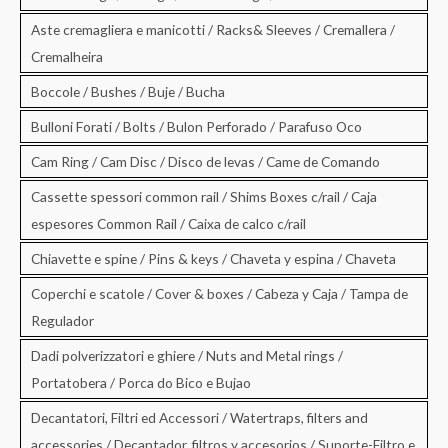
Aste cremagliera e manicotti / Racks& Sleeves / Cremallera /
Cremalheira
Boccole / Bushes / Buje / Bucha
Bulloni Forati / Bolts / Bulon Perforado / Parafuso Oco
Cam Ring / Cam Disc / Disco de levas / Came de Comando
Cassette spessori common rail / Shims Boxes c/rail / Caja
espesores Common Rail / Caixa de calco c/rail
Chiavette e spine / Pins & keys / Chaveta y espina / Chaveta
Coperchi e scatole / Cover & boxes / Cabeza y Caja / Tampa de
Regulador
Dadi polverizzatori e ghiere / Nuts and Metal rings /
Portatobera / Porca do Bico e Bujao
Decantatori, Filtri ed Accessori / Watertraps, filters and
accessories / Decantador, filtros y accesorios / Suporte-Filtro e