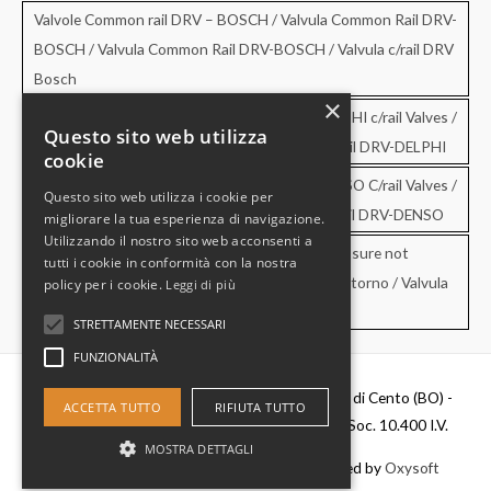
Valvole Common rail DRV – BOSCH / Valvula Common Rail DRV-
BOSCH / Valvula Common Rail DRV-BOSCH / Valvula c/rail DRV
Bosch
×
Valvole Common rail DRV – DELPHI / DRV-DELPHI c/rail Valves /
Questo sito web utilizza
Valvula Common Rail DRV-DELPHI / Valvula c/rail DRV-DELPHI
cookie
Valvole Common rail DRV – DENSO / DRV-DENSO C/rail Valves /
Questo sito web utilizza i cookie per
Valvula Common Rail DRV-DENSO / Valvula c/rail DRV-DENSO
migliorare la tua esperienza di navigazione.
Utilizzando il nostro sito web acconsenti a
Valvole di sovrapressione e di non ritorno / Pressure not
tutti i cookie in conformità con la nostra
retourn Valves / Valvula de sobrepresion y no retorno / Valvula
policy per i cookie.
Leggi di più
de pressao e no retorno
STRETTAMENTE NECESSARI
FUNZIONALITÀ
Diesel Parts Srl - Via Del Fosso,2 40066 - Pieve di Cento (BO) -
ACCETTA TUTTO
RIFIUTA TUTTO
P.IVA 00637481201 - C.F. 0356411037 - Cap. Soc. 10.400 I.V.
MOSTRA DETTAGLI
Copyright © 2026
Diesel Parts
|
Credits
- Powered by
Oxysoft