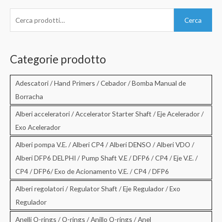
C
Cerca
e
r
c
Categorie prodotto
a
:
Adescatori / Hand Primers / Cebador / Bomba Manual de
Borracha
Alberi acceleratori / Accelerator Starter Shaft / Eje Acelerador /
Exo Acelerador
Alberi pompa V.E. / Alberi CP4 / Alberi DENSO / Alberi VDO /
Alberi DFP6 DELPHI / Pump Shaft V.E / DFP6 / CP4 / Eje V.E. /
CP4 / DFP6/ Exo de Acionamento V.E. / CP4 / DFP6
Alberi regolatori / Regulator Shaft / Eje Regulador / Exo
Regulador
Anelli O-rings / O-rings / Anillo O-rings / Anel