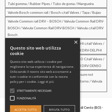
Tubi gomma / Rubber Pipes / Tubo de goma / Mangueira
Valvole Bosch common rail / Bosch c/rail Valves / Tapa / Bujao
Valvole Common rail DRV – BOSCH / Valvula Common Rail DRV-
BOSCH / Valvula Common Rail DRV-BOSCH / Valvula c/rail DRV
Bosch
×
Valvole Common rail DRV – DELPHI / DRV-DELPHI c/rail Valves /
Questo sito web utilizza
Valvula Common Rail DRV-DELPHI / Valvula c/rail DRV-DELPHI
cookie
Valvole Common rail DRV – DENSO / DRV-DENSO C/rail Valves /
Questo sito web utilizza i cookie per
Valvula Common Rail DRV-DENSO / Valvula c/rail DRV-DENSO
migliorare la tua esperienza di navigazione.
Utilizzando il nostro sito web acconsenti a
Valvole di sovrapressione e di non ritorno / Pressure not
tutti i cookie in conformità con la nostra
retourn Valves / Valvula de sobrepresion y no retorno / Valvula
policy per i cookie.
Leggi di più
de pressao e no retorno
STRETTAMENTE NECESSARI
FUNZIONALITÀ
Diesel Parts Srl - Via Del Fosso,2 40066 - Pieve di Cento (BO) -
ACCETTA TUTTO
RIFIUTA TUTTO