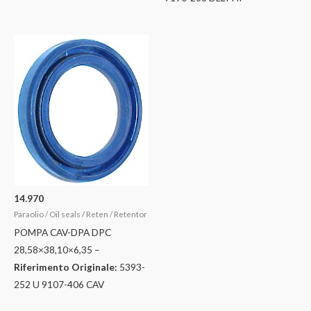
14.970
Paraolio / Oil seals / Reten / Retentor
POMPA CAV-DPA DPC
28,58×38,10×6,35 –
Riferimento Originale:
5393-
252 U 9107-406 CAV