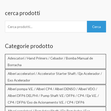
cerca prodotti
C
Cerca
e
r
c
Categorie prodotto
a
:
Adescatori / Hand Primers / Cebador / Bomba Manual de
Borracha
Alberi acceleratori / Accelerator Starter Shaft / Eje Acelerador /
Exo Acelerador
Alberi pompa V.E. / Alberi CP4 / Alberi DENSO / Alberi VDO /
Alberi DFP6 DELPHI / Pump Shaft V.E / DFP6 / CP4 / Eje V.E. /
CP4 / DFP6/ Exo de Acionamento V.E. / CP4 / DFP6
Alberi regolatori / Regulator Shaft / Eje Regulador / Exo