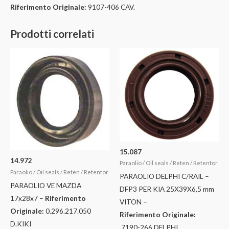
Riferimento Originale:
9107-406 CAV.
Prodotti correlati
15.087
14.972
Paraolio / Oil seals / Reten / Retentor
Paraolio / Oil seals / Reten / Retentor
PARAOLIO DELPHI C/RAIL –
PARAOLIO VE MAZDA
DFP3 PER KIA 25X39X6,5 mm
17x28x7 –
Riferimento
VITON –
Originale:
0.296.217.050
Riferimento Originale:
D.KIKI
7190-266 DELPHI