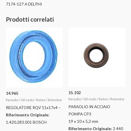
7174-127 A DELPHI
Prodotti correlati
15.102
14.965
Paraolio / Oil seals / Reten / Retentor
Paraolio / Oil seals / Reten / Retentor
PARAOLIO IN ACCIAIO
REGOLATORE RQV 11x17x4 –
POMPA CP3
Riferimento Originale:
19 x 10 x 5,2 mm
1.420.283.001 BOSCH
Riferimento Originale:
2 440