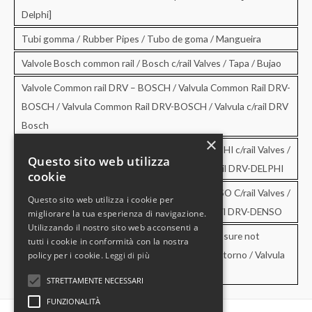
Delphi]
Tubi gomma / Rubber Pipes / Tubo de goma / Mangueira
Valvole Bosch common rail / Bosch c/rail Valves / Tapa / Bujao
Valvole Common rail DRV – BOSCH / Valvula Common Rail DRV-
BOSCH / Valvula Common Rail DRV-BOSCH / Valvula c/rail DRV
Bosch
×
Valvole Common rail DRV – DELPHI / DRV-DELPHI c/rail Valves /
Questo sito web utilizza
Valvula Common Rail DRV-DELPHI / Valvula c/rail DRV-DELPHI
cookie
Valvole Common rail DRV – DENSO / DRV-DENSO C/rail Valves /
Questo sito web utilizza i cookie per
Valvula Common Rail DRV-DENSO / Valvula c/rail DRV-DENSO
migliorare la tua esperienza di navigazione.
Utilizzando il nostro sito web acconsenti a
Valvole di sovrapressione e di non ritorno / Pressure not
tutti i cookie in conformità con la nostra
retourn Valves / Valvula de sobrepresion y no retorno / Valvula
policy per i cookie.
Leggi di più
de pressao e no retorno
STRETTAMENTE NECESSARI
FUNZIONALITÀ