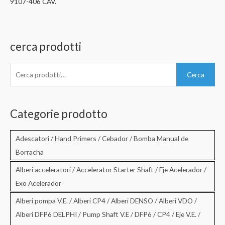
9107-406 CAV.
cerca prodotti
C
Cerca
e
r
c
Categorie prodotto
a
:
Adescatori / Hand Primers / Cebador / Bomba Manual de
Borracha
Alberi acceleratori / Accelerator Starter Shaft / Eje Acelerador /
Exo Acelerador
Alberi pompa V.E. / Alberi CP4 / Alberi DENSO / Alberi VDO /
Alberi DFP6 DELPHI / Pump Shaft V.E / DFP6 / CP4 / Eje V.E. /