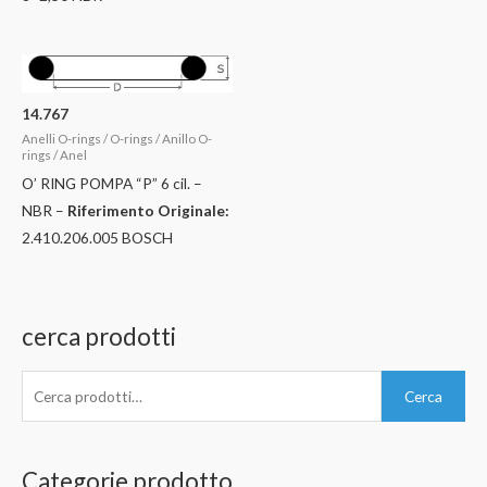
14.767
Anelli O-rings / O-rings / Anillo O-
rings / Anel
O’ RING POMPA “P” 6 cil. –
NBR –
Riferimento Originale:
2.410.206.005 BOSCH
cerca prodotti
C
Cerca
e
r
c
Categorie prodotto