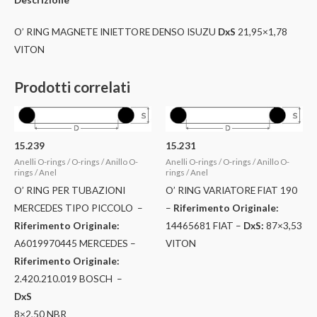
O’ RING MAGNETE INIETTORE DENSO ISUZU
DxS
21,95×1,78
VITON
Prodotti correlati
15.239
15.231
Anelli O-rings / O-rings / Anillo O-
Anelli O-rings / O-rings / Anillo O-
rings / Anel
rings / Anel
O’ RING PER TUBAZIONI
O’ RING VARIATORE FIAT 190
MERCEDES TIPO PICCOLO –
–
Riferimento Originale:
Riferimento Originale:
14465681 FIAT –
DxS:
87×3,53
A6019970445 MERCEDES –
VITON
Riferimento Originale:
2.420.210.019 BOSCH –
DxS
8×2,50 NBR