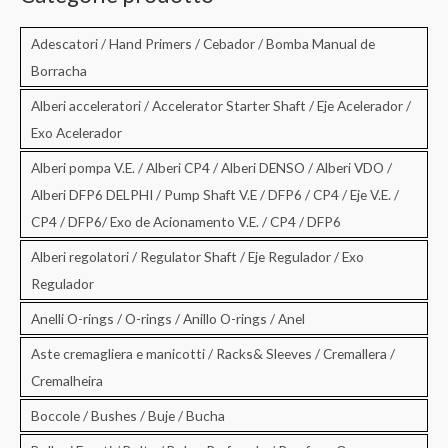
a
:
Adescatori / Hand Primers / Cebador / Bomba Manual de
Borracha
Alberi acceleratori / Accelerator Starter Shaft / Eje Acelerador /
Exo Acelerador
Alberi pompa V.E. / Alberi CP4 / Alberi DENSO / Alberi VDO /
Alberi DFP6 DELPHI / Pump Shaft V.E / DFP6 / CP4 / Eje V.E. /
CP4 / DFP6/ Exo de Acionamento V.E. / CP4 / DFP6
Alberi regolatori / Regulator Shaft / Eje Regulador / Exo
Regulador
Anelli O-rings / O-rings / Anillo O-rings / Anel
Aste cremagliera e manicotti / Racks& Sleeves / Cremallera /
Cremalheira
Boccole / Bushes / Buje / Bucha