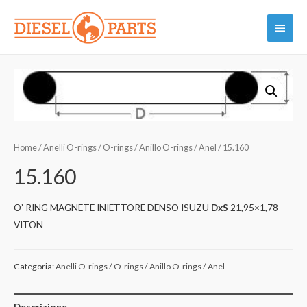
Vai
Menu
al
contenuto
princi
Home
/
Anelli O-rings / O-rings / Anillo O-rings / Anel
/ 15.160
15.160
O’ RING MAGNETE INIETTORE DENSO ISUZU
DxS
21,95×1,78
VITON
Categoria:
Anelli O-rings / O-rings / Anillo O-rings / Anel
Descrizione