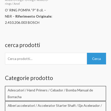
rings / Anel
O’ RING POMPA “P” 8 cil. –
NBR –
Riferimento Originale:
2.410.206.003 BOSCH
cerca prodotti
C
Cerca
e
r
c
Categorie prodotto
a
:
Adescatori / Hand Primers / Cebador / Bomba Manual de
Borracha
Alberi acceleratori / Accelerator Starter Shaft / Eje Acelerador /