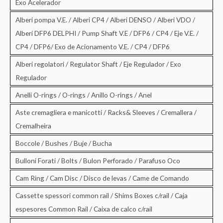
Exo Acelerador
Alberi pompa V.E. / Alberi CP4 / Alberi DENSO / Alberi VDO /
Alberi DFP6 DELPHI / Pump Shaft V.E / DFP6 / CP4 / Eje V.E. /
CP4 / DFP6/ Exo de Acionamento V.E. / CP4 / DFP6
Alberi regolatori / Regulator Shaft / Eje Regulador / Exo
Regulador
Anelli O-rings / O-rings / Anillo O-rings / Anel
Aste cremagliera e manicotti / Racks& Sleeves / Cremallera /
Cremalheira
Boccole / Bushes / Buje / Bucha
Bulloni Forati / Bolts / Bulon Perforado / Parafuso Oco
Cam Ring / Cam Disc / Disco de levas / Came de Comando
Cassette spessori common rail / Shims Boxes c/rail / Caja
espesores Common Rail / Caixa de calco c/rail