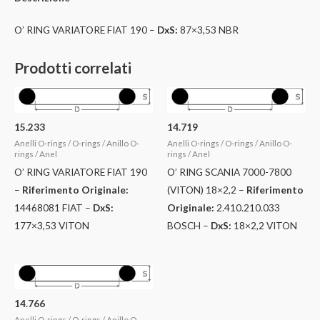
O’ RING VARIATORE FIAT 190 –
DxS:
87×3,53 NBR
Prodotti correlati
15.233
14.719
Anelli O-rings / O-rings / Anillo O-
Anelli O-rings / O-rings / Anillo O-
rings / Anel
rings / Anel
O’ RING VARIATORE FIAT 190
O’ RING SCANIA 7000-7800
–
Riferimento Originale:
(VITON) 18×2,2 –
Riferimento
14468081 FIAT –
DxS:
Originale:
2.410.210.033
177×3,53 VITON
BOSCH –
DxS:
18×2,2 VITON
14.766
Anelli O-rings / O-rings / Anillo O-