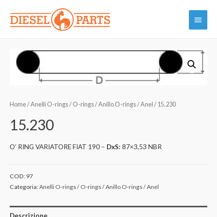
Vai
Menu
al
contenuto
princi
Home
/
Anelli O-rings / O-rings / Anillo O-rings / Anel
/ 15.230
15.230
O’ RING VARIATORE FIAT 190 –
DxS:
87×3,53 NBR
COD:
97
Categoria:
Anelli O-rings / O-rings / Anillo O-rings / Anel
Descrizione