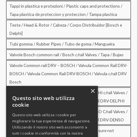
Tappi in plastica e protezioni / Plastic caps and protections /
Tapa plastica de proteccion y proteccion / Tampa plastica
Teste / Head & Rotor / Cabeza / Corpo Distribuidor [Bosch e
Delphi]
Tubi gomma / Rubber Pipes / Tubo de goma / Mangueira
Valvole Bosch common rail / Bosch c/rail Valves / Tapa / Bujao
Valvole Common rail DRV – BOSCH / Valvula Common Rail DRV-
BOSCH / Valvula Common Rail DRV-BOSCH / Valvula c/rail DRV
Bosch
×
Valvole Common rail DRV – DELPHI / DRV-DELPHI c/rail Valves /
Questo sito web utilizza
Valvula Common Rail DRV-DELPHI / Valvula c/rail DRV-DELPHI
cookie
Valvole Common rail DRV – DENSO / DRV-DENSO C/rail Valves /
Questo sito web utilizza i cookie per
Valvula Common Rail DRV-DENSO / Valvula c/rail DRV-DENSO
migliorare la tua esperienza di navigazione.
Utilizzando il nostro sito web acconsenti a
Valvole di sovrapressione e di non ritorno / Pressure not
tutti i cookie in conformità con la nostra