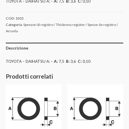
TOYOTA – DAIHATSU A: –
A:
7,5
B:
3,6
C:
0,10
COD:
1015
Categoria:
Spessori di registro / Thickness register / Spesor de registro /
Arruela
Descrizione
TOYOTA – DAIHATSU A: –
A:
7,5
B:
3,6
C:
0,10
Prodotti correlati