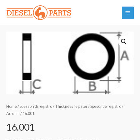
Vai
Menu
al
contenuto
princi
Home
/
Spessori di registro / Thickness register / Spesor de registro /
Arruela
/ 16.001
16.001