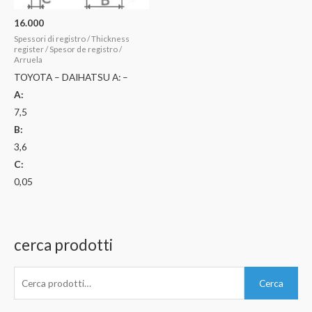
16.000
Spessori di registro / Thickness
register / Spesor de registro /
Arruela
TOYOTA – DAIHATSU A: –
A:
7,5
B:
3,6
C:
0,05
cerca prodotti
C
Cerca
e