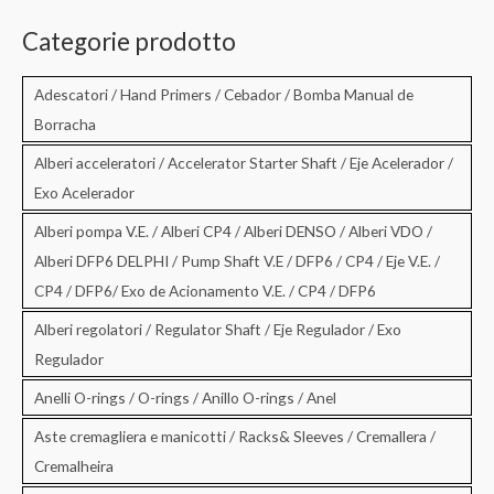
r
c
Categorie prodotto
a
:
Adescatori / Hand Primers / Cebador / Bomba Manual de
Borracha
Alberi acceleratori / Accelerator Starter Shaft / Eje Acelerador /
Exo Acelerador
Alberi pompa V.E. / Alberi CP4 / Alberi DENSO / Alberi VDO /
Alberi DFP6 DELPHI / Pump Shaft V.E / DFP6 / CP4 / Eje V.E. /
CP4 / DFP6/ Exo de Acionamento V.E. / CP4 / DFP6
Alberi regolatori / Regulator Shaft / Eje Regulador / Exo
Regulador
Anelli O-rings / O-rings / Anillo O-rings / Anel
Aste cremagliera e manicotti / Racks& Sleeves / Cremallera /
Cremalheira