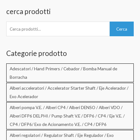
cerca prodotti
C
Cerca
e
r
c
Categorie prodotto
a
:
Adescatori / Hand Primers / Cebador / Bomba Manual de
Borracha
Alberi acceleratori / Accelerator Starter Shaft / Eje Acelerador /
Exo Acelerador
Alberi pompa V.E. / Alberi CP4 / Alberi DENSO / Alberi VDO /
Alberi DFP6 DELPHI / Pump Shaft V.E / DFP6 / CP4 / Eje V.E. /
CP4 / DFP6/ Exo de Acionamento V.E. / CP4 / DFP6
Alberi regolatori / Regulator Shaft / Eje Regulador / Exo